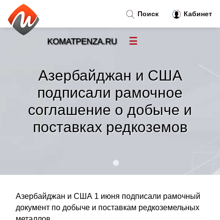
Поиск
Кабинет
☰
KOMATPENZA.RU
Новости
»
Азербайджан и США
Тренды новостей
»
подписали рамочное
соглашение о добыче и
Рубрики
»
поставках редкоземов
Правила
»
Контакт
»
Азербайджан и США 1 июня подписали рамочный
документ по добыче и поставкам редкоземельных
металлов.