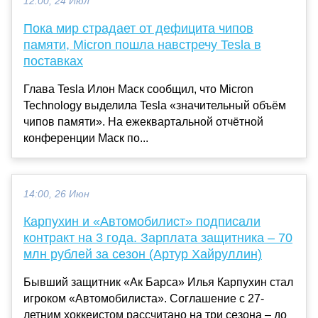
12:00, 24 Июл
Пока мир страдает от дефицита чипов
памяти, Micron пошла навстречу Tesla в
поставках
Глава Tesla Илон Маск сообщил, что Micron
Technology выделила Tesla «значительный объём
чипов памяти». На ежеквартальной отчётной
конференции Маск по...
14:00, 26 Июн
Карпухин и «Автомобилист» подписали
контракт на 3 года. Зарплата защитника – 70
млн рублей за сезон (Артур Хайруллин)
Бывший защитник «Ак Барса» Илья Карпухин стал
игроком «Автомобилиста». Соглашение с 27-
летним хоккеистом рассчитано на три сезона – до