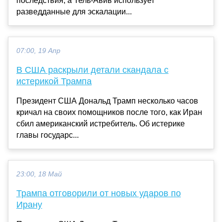
последствия, а Тель-Авив использует
разведданные для эскалации...
07:00, 19 Апр
В США раскрыли детали скандала с
истерикой Трампа
Президент США Дональд Трамп несколько часов
кричал на своих помощников после того, как Иран
сбил американский истребитель. Об истерике
главы государс...
23:00, 18 Май
Трампа отговорили от новых ударов по
Ирану