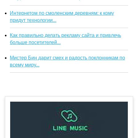
Интернетом по смоленским деревням: к кому
придут технологии...
Как правильно делать рекламу сайта и привлечь
больше посетителей...
Мистер Бин дарит смех и радость поклонникам по
всему миру...