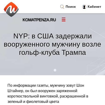
Поиск
Кабинет
☰
KOMATPENZA.RU
Новости
»
NYP: в США задержали
Тренды новостей
»
вооруженного мужчину возле
гольф-клуба Трампа
Рубрики
»
Правила
»
Контакт
»
По информации газеты, мужчину зовут Шон
Штайнер, он был вооружен заряженной
короткоствольной винтовкой, раскрашенной в
зеленый и фиолетовый цвета