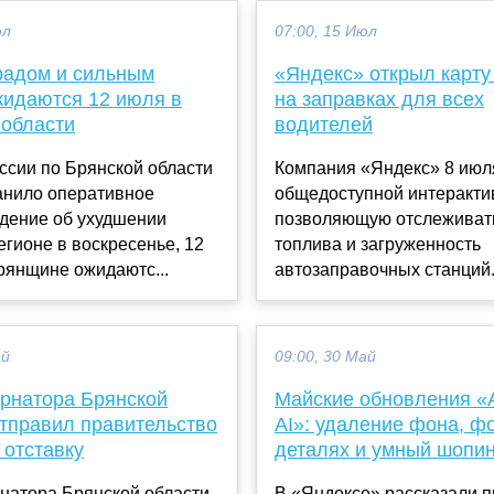
юл
07:00, 15 Июл
градом и сильным
«Яндекс» открыл карту
жидаются 12 июля в
на заправках для всех
 области
водителей
ссии по Брянской области
Компания «Яндекс» 8 июл
анило оперативное
общедоступной интерактив
дение об ухудшении
позволяющую отслеживат
егионе в воскресенье, 12
топлива и загруженность
рянщине ожидаютс...
автозаправочных станций. 
ай
09:00, 30 Май
ернатора Брянской
Майские обновления «
отправил правительство
AI»: удаление фона, фо
 отставку
деталях и умный шопин
натора Брянской области
В «Яндексе» рассказали п