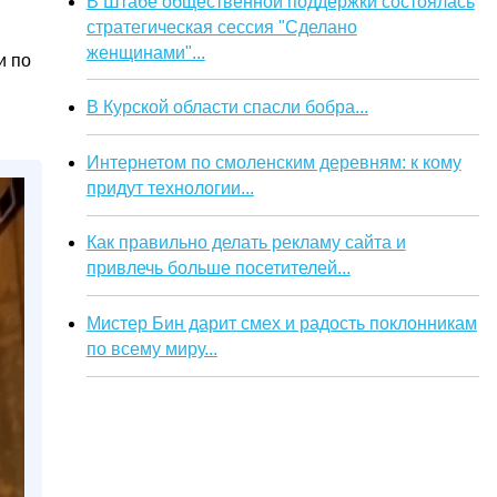
В Штабе общественной поддержки состоялась
стратегическая сессия "Сделано
женщинами"...
и по
В Курской области спасли бобра...
Интернетом по смоленским деревням: к кому
придут технологии...
Как правильно делать рекламу сайта и
привлечь больше посетителей...
Мистер Бин дарит смех и радость поклонникам
по всему миру...