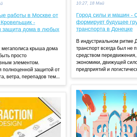
10:27, 18 Май
ай
Город силы и машин -
ые работы в Москве от
формирует будущее гр
 Кровельщик -
транспорта в Донецке
 защита дома в любых
В индустриальном ритме 
транспорт всегда был не 
х мегаполиса крыша дома
средством передвижения,
быть просто
экономики, движущей сил
ивным элементом.
предприятий и логистическ
я полноценной защитой от
а, ветра, перепадов тем...