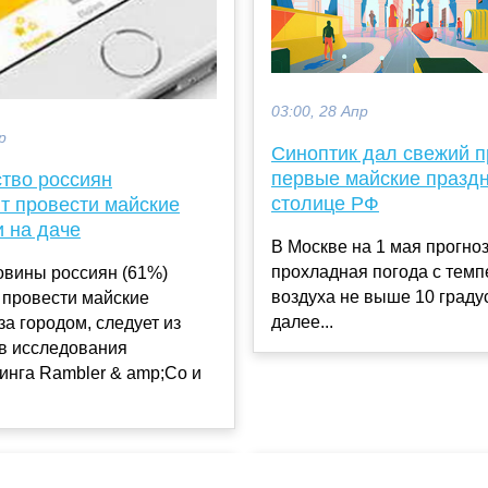
03:00, 28 Апр
р
Синоптик дал свежий п
первые майские праздн
тво россиян
столице РФ
т провести майские
и на даче
В Москве на 1 мая прогно
прохладная погода с темп
овины россиян (61%)
воздуха не выше 10 граду
 провести майские
далее...
за городом, следует из
ов исследования
инга Rambler & amp;Co и