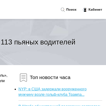
Поиск
Кабинет
 113 пьяных водителей
ль»,
Топ новости часа
ели
NYP: в США задержали вооруженного
мужчину возле гольф-клуба Трампа...