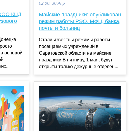
02:00, 30 Апр
 ООО КЦД
Майские праздники: опубликован
узового
режим работы РЭО, МФЦ, банка,
почты и больниц
Донецка
Стали известны режимы работы
просто
посещаемых учреждений в
 а основой
Саратовской области на майские
ой
праздники.В пятницу, 1 мая, будут
их...
открыты только дежурные отделен...