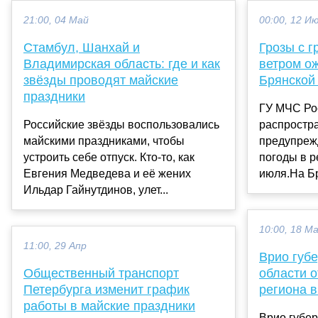
21:00, 04 Май
00:00, 12 И
Стамбул, Шанхай и
Грозы с 
Владимирская область: где и как
ветром о
звёзды проводят майские
Брянской
праздники
ГУ МЧС Ро
Российские звёзды воспользовались
распростр
майскими праздниками, чтобы
предупреж
устроить себе отпуск. Кто-то, как
погоды в р
Евгения Медведева и её жених
июля.На Б
Ильдар Гайнутдинов, улет...
10:00, 18 М
11:00, 29 Апр
Врио губ
Общественный транспорт
области 
Петербурга изменит график
региона в
работы в майские праздники
Врио губер