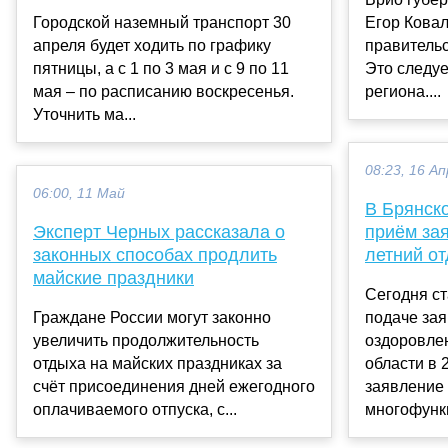
Городской наземный транспорт 30
Егор Ковал
апреля будет ходить по графику
правительс
пятницы, а с 1 по 3 мая и с 9 по 11
Это следуе
мая – по расписанию воскресенья.
региона....
Уточнить ма...
08:23, 16 Ап
06:00, 11 Май
В Брянск
Эксперт Черных рассказала о
приём за
законных способах продлить
летний о
майские праздники
Сегодня с
Граждане России могут законно
подаче зая
увеличить продолжительность
оздоровлен
отдыха на майских праздниках за
области в 
счёт присоединения дней ежегодного
заявление
оплачиваемого отпуска, с...
многофункц