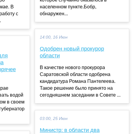
мае. В
населенном пункте.Бобр,
работу с
обнаружен...
.
14:00, 16 Июн
Одобрен новый прокурор
для
области
за
В качестве нового прокурора
орячее
Саратовской области одобрена
кандидатура Романа Пантелеева.
крае
Такое решение было принято на
вать водой
сегодняшнем заседании в Совете ...
том в своем
губернатор
03:00, 25 Июн
Министр: в области два