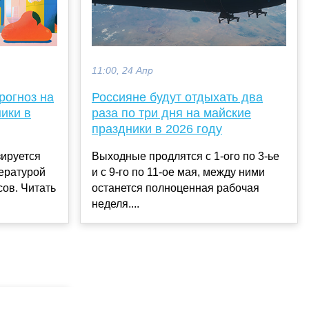
11:00, 24 Апр
рогноз на
Россияне будут отдыхать два
ики в
раза по три дня на майские
праздники в 2026 году
зируется
Выходные продлятся с 1-ого по 3-ье
ературой
и с 9-го по 11-ое мая, между ними
сов. Читать
останется полноценная рабочая
неделя....