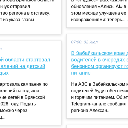
ьчук отправил
обновления «Алисы AI» в 
тво региона в отставку.
этом месяце улучшена ее 
т из указа главы
изображениями: теперь.....
07:00, 02 Июл
р
В Забайкальском крае 
ой области стартовал
водителей в очередях 
явлений на детский
бензином организуют г
тдых
питание
тартовала кампания по
На АЗС в Забайкальском 
влений на отдых и
водителей будут обеспечи
ие детей в Брянской
и горячим питанием. Об э
2026 году. Подать
Telegram-канале сообщил 
 можно через
региона Алексан...
...