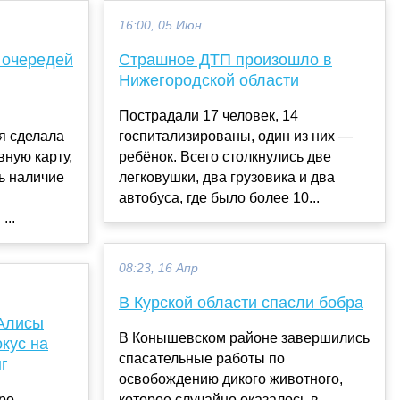
16:00, 05 Июн
 очередей
Страшное ДТП произошло в
Нижегородской области
Пострадали 17 человек, 14
я сделала
госпитализированы, один из них —
ную карту,
ребёнок. Всего столкнулись две
ь наличие
легковушки, два грузовика и два
автобуса, где было более 10...
...
08:23, 16 Апр
В Курской области спасли бобра
Алисы
В Конышевском районе завершились
кус на
спасательные работы по
г
освобождению дикого животного,
ро
которое случайно оказалось в