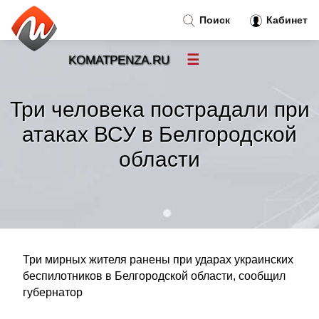
Поиск
Кабинет
☰
KOMATPENZA.RU
Новости
»
Три человека пострадали при
Тренды новостей
»
атаках ВСУ в Белгородской
области
Рубрики
»
Правила
»
Контакт
»
Три мирных жителя ранены при ударах украинских
беспилотников в Белгородской области, сообщил
губернатор