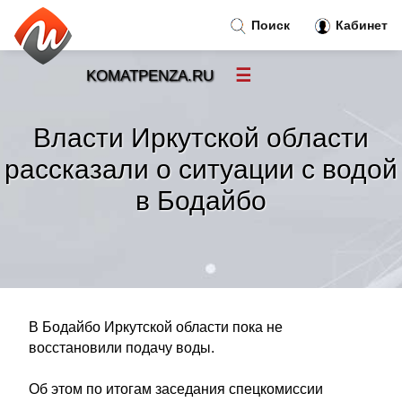
Поиск
Кабинет
☰
KOMATPENZA.RU
Новости
»
Власти Иркутской области
Тренды новостей
»
рассказали о ситуации с водой
в Бодайбо
Рубрики
»
Правила
»
Контакт
»
В Бодайбо Иркутской области пока не
восстановили подачу воды.
Об этом по итогам заседания спецкомиссии