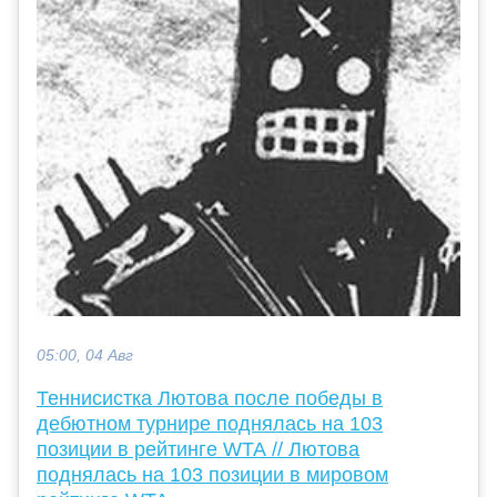
05:00, 04 Авг
Теннисистка Лютова после победы в
дебютном турнире поднялась на 103
позиции в рейтинге WTA // Лютова
поднялась на 103 позиции в мировом