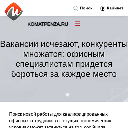
Поиск
Кабинет
☰
KOMATPENZA.RU
Новости
»
Вакансии исчезают, конкуренты
Тренды новостей
»
множатся: офисным
специалистам придется
Рубрики
»
бороться за каждое место
Правила
»
Контакт
»
Поиск новой работы для квалифицированных
офисных сотрудников в текущих экономических
условиях может затянуться на год, сообщила