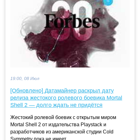
19:00, 08 Июл
[Обновлено] Датамайнер раскрыл дату
релиза жестокого ролевого боевика Mortal
Shell 2 — долго ждать не придётся
Жестокий ролевой боевик с открытым миром
Mortal Shell 2 от издательства Playstack и
разработчиков из американской студии Cold
Symmetry пока не имеет ...