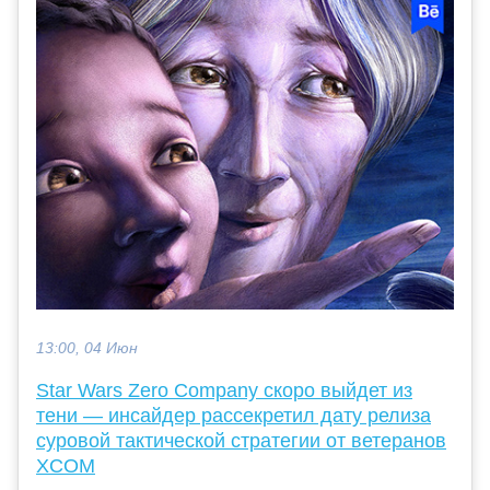
13:00, 04 Июн
Star Wars Zero Company скоро выйдет из
тени — инсайдер рассекретил дату релиза
суровой тактической стратегии от ветеранов
XCOM