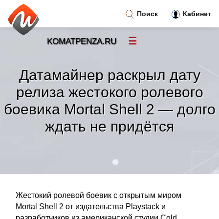
Поиск
Кабинет
☰
KOMATPENZA.RU
Новости
»
Датамайнер раскрыл дату
Тренды новостей
»
релиза жестокого ролевого
боевика Mortal Shell 2 — долго
Рубрики
»
ждать не придётся
Правила
»
Контакт
»
Жестокий ролевой боевик с открытым миром
Mortal Shell 2 от издательства Playstack и
разработчиков из американской студии Cold