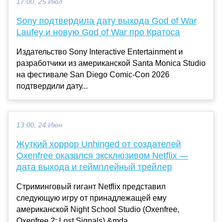
17:00, 25 Июл
Sony подтвердила дату выхода God of War
Laufey и новую God of War про Кратоса
Издательство Sony Interactive Entertainment и
разработчики из американской Santa Monica Studio
на фестивале San Diego Comic-Con 2026
подтвердили дату...
13:00, 24 Июн
Жуткий хоррор Unhinged от создателей
Oxenfree оказался эксклюзивом Netflix —
дата выхода и геймплейный трейлер
Стриминговый гигант Netflix представил
следующую игру от принадлежащей ему
американской Night School Studio (Oxenfree,
Oxenfree 2: Lost Signals) &mda...