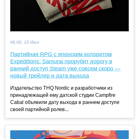
06:00, 15 Июл
Партийная RPG с японским колоритом
Expeditions: Samurai прорубит дорогу в
ранний доступ Steam уже совсем скоро —
новый трейлер и дата выхода
Издательство THQ Nordic и разработчики из
принадлежащей ему датской студии Campfire
Cabal объявили дату выхода в раннем доступе
своей партийной ролев...