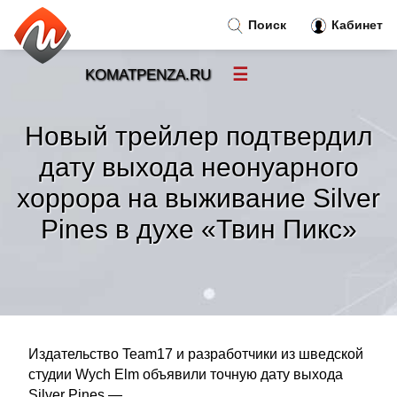
Поиск
Кабинет
☰
KOMATPENZA.RU
Новости
»
Новый трейлер подтвердил
Тренды новостей
»
дату выхода неонуарного
хоррора на выживание Silver
Рубрики
»
Pines в духе «Твин Пикс»
Правила
»
Контакт
»
Издательство Team17 и разработчики из шведской
студии Wych Elm объявили точную дату выхода
Silver Pines —