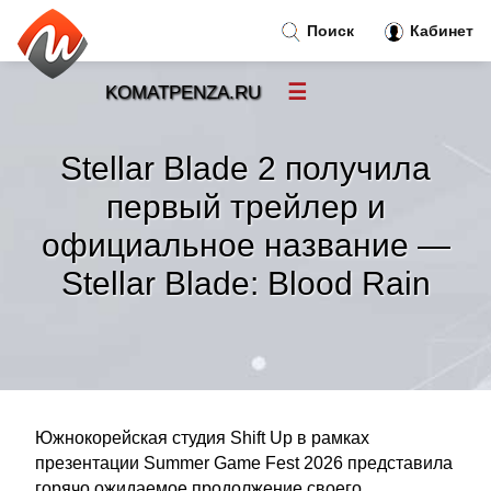
Поиск
Кабинет
☰
KOMATPENZA.RU
Новости
»
Stellar Blade 2 получила
Тренды новостей
»
первый трейлер и
официальное название —
Рубрики
»
Stellar Blade: Blood Rain
Правила
»
Контакт
»
Южнокорейская студия Shift Up в рамках
презентации Summer Game Fest 2026 представила
горячо ожидаемое продолжение своего