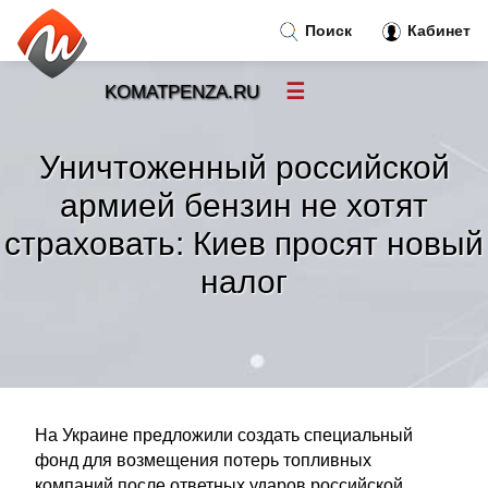
Поиск
Кабинет
☰
KOMATPENZA.RU
Новости
»
Уничтоженный российской
Тренды новостей
»
армией бензин не хотят
страховать: Киев просят новый
Рубрики
»
налог
Правила
»
Контакт
»
На Украине предложили создать специальный
фонд для возмещения потерь топливных
компаний после ответных ударов российской