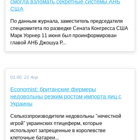
смогла взломать секретные системы АНБ
США
По данным журнала, заместитель председателя
спецкомитета по разведке Сената Конгресса США
Марк Уорнер 11 июня был проинформирован
главой АНБ Джошуа Р...
01:00, 21 Апр
Economist: британские фермеры
недовольны резким ростом импорта яиц с
Украины
Сельхозпроизводители недовольны "нечестной
игрой" украинских птицеферм, которые
используют запрещенные в королевстве
клеточные батареи...