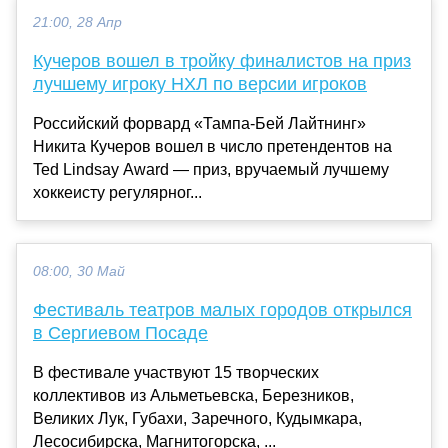
21:00, 28 Апр
Кучеров вошел в тройку финалистов на приз
лучшему игроку НХЛ по версии игроков
Российский форвард «Тампа-Бей Лайтнинг»
Никита Кучеров вошел в число претендентов на
Ted Lindsay Award — приз, вручаемый лучшему
хоккеисту регулярног...
08:00, 30 Май
Фестиваль театров малых городов открылся
в Сергиевом Посаде
В фестивале участвуют 15 творческих
коллективов из Альметьевска, Березников,
Великих Лук, Губахи, Заречного, Кудымкара,
Лесосибирска, Магнитогорска, ...