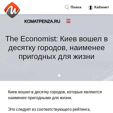
Поиск
Кабинет
☰
KOMATPENZA.RU
Новости
»
The Economist: Киев вошел в
Тренды новостей
»
десятку городов, наименее
пригодных для жизни
Рубрики
»
Правила
»
Контакт
»
Киев вошел в десятку городов, которые являются
наименее пригодными для жизни.
Это следует из соответствующего рейтинга,