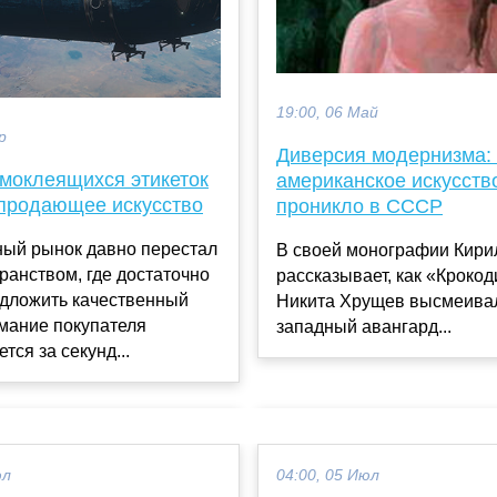
19:00, 06 Май
р
Диверсия модернизма: 
амоклеящихся этикеток
американское искусств
 продающее искусство
проникло в СССР
ый рынок давно перестал
В своей монографии Кири
ранством, где достаточно
рассказывает, как «Крокод
едложить качественный
Никита Хрущев высмеива
мание покупателя
западный авангард...
тся за секунд...
юл
04:00, 05 Июл