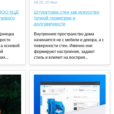
08:20, 20 Май
Штукатурка стен как искусство
 ООО КЦД
точной геометрии и
узового
долговечности
Внутреннее пространство дома
Донецка
начинается не с мебели и декора, а с
просто
поверхности стен. Именно они
 а основой
формируют настроение, задают
ой
стиль и влияют на восприя...
их...