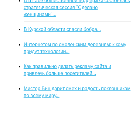
В Штабе общественной поддержки состоялась
стратегическая сессия "Сделано
женщинами"...
В Курской области спасли бобра...
Интернетом по смоленским деревням: к кому
придут технологии...
Как правильно делать рекламу сайта и
привлечь больше посетителей...
Мистер Бин дарит смех и радость поклонникам
по всему миру...