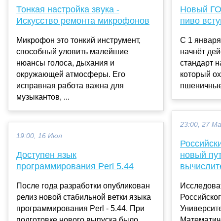
Тонкая настройка звука -
Новый ГО
Искусство ремонта микрофонов
пиво всту
Микрофон это тонкий инструмент,
С 1 января
способный уловить малейшие
начнёт де
нюансы голоса, дыхания и
стандарт н
окружающей атмосферы. Его
который ох
исправная работа важна для
пшеничные 
музыкантов, ...
23:00, 27 М
19:00, 16 Июл
Российск
Доступен язык
новый пу
программирования Perl 5.44
вычислит
После года разработки опубликован
Исследоват
релиз новой стабильной ветки языка
Российског
программирования Perl - 5.44. При
Университ
подготовке нового выпуска было
Математич