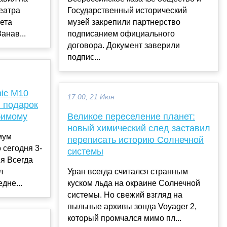
еатра
Государственный исторический
ета
музей закрепили партнерство
анав...
подписанием официального
договора. Документ заверили
подпис...
ic M10
17:00, 21 Июн
 подарок
бимому
Великое переселение планет:
новый химический след заставил
мум
переписать историю Солнечной
 сегодня 3-
системы
я Всегда
л
Уран всегда считался странным
дне...
куском льда на окраине Солнечной
системы. Но свежий взгляд на
пыльные архивы зонда Voyager 2,
который промчался мимо пл...