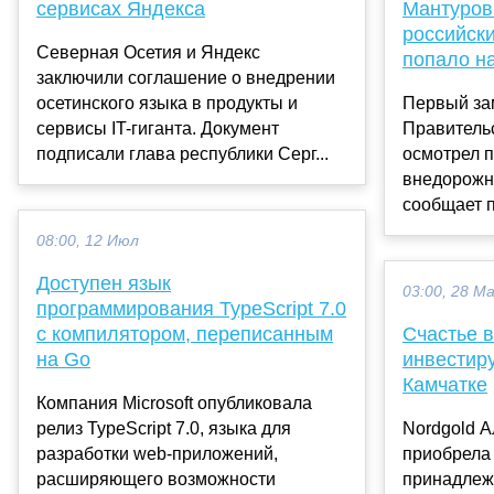
сервисах Яндекса
Мантуров
российски
Северная Осетия и Яндекс
попало н
заключили соглашение о внедрении
осетинского языка в продукты и
Первый за
сервисы IT-гиганта. Документ
Правитель
подписали глава республики Серг...
осмотрел 
внедорожни
сообщает п
08:00, 12 Июл
Доступен язык
03:00, 28 М
программирования TypeScript 7.0
с компилятором, переписанным
Счастье в
на Go
инвестиру
Камчатке
Компания Microsoft опубликовала
релиз TypeScript 7.0, языка для
Nordgold 
разработки web-приложений,
приобрела 
расширяющего возможности
принадлеж