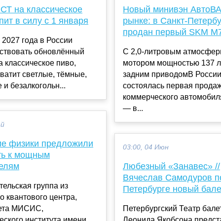
СТ на классическое
Новый минивэн АвтоВА
пит в силу с 1 января
рынке: в Санкт-Петерб
продан первый SKM M
 2027 года в России
йствовать обновлённый
С 2,0-литровым атмосфе
а классическое пиво,
мотором мощностью 137 л.
ватит светлые, тёмные,
задним приводомВ Росси
и безалкогольн...
состоялась первая продаж
коммерческого автомоби
— в...
ай
ие физики предложили
03:00, 04 Июн
ть к мощным
елям
Любезный «Занавес» //
Вячеслав Самодуров п
ельская группа из
Петербурге новый бале
о квантового центра,
ета МИСИС,
Петербургский Театр бале
еского института имени
Леонида Якобсона предст