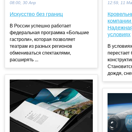
08:00, 30 Апр
12:59, 11 М
Искусство без границ
Кровельн
компании
В России успешно работает
Надежная
федеральная программа «Большие
условиях
гастроли», которая позволяет
театрам из разных регионов
В условия
обмениваться спектаклями,
перестает 
расширять ...
конструкт
Становитс
дождя, снег