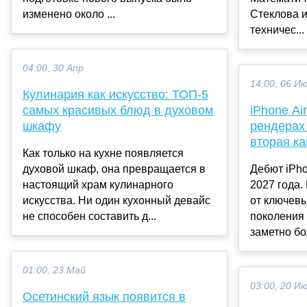
изменено около ...
Стеклова и
техничес...
04:00, 30 Апр
14:00, 06 И
Кулинария как искусство: ТОП-5
самых красивых блюд в духовом
iPhone Ai
шкафу
рендерах 
вторая к
Как только на кухне появляется
духовой шкаф, она превращается в
Дебют iPho
настоящий храм кулинарного
2027 года.
искусства. Ни один кухонный девайс
от ключевы
не способен составить д...
поколения 
заметно бо
01:00, 23 Май
03:00, 20 И
Осетинский язык появится в