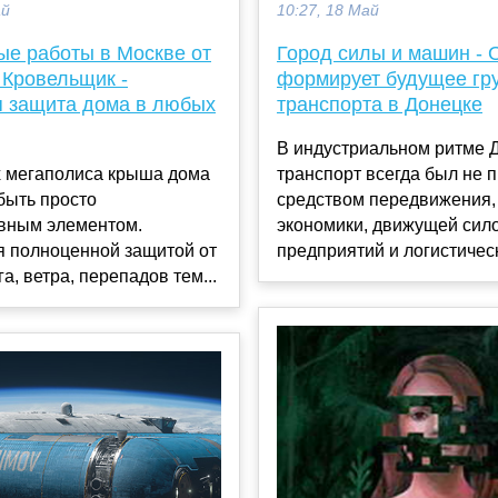
ай
10:27, 18 Май
ые работы в Москве от
Город силы и машин -
 Кровельщик -
формирует будущее гр
 защита дома в любых
транспорта в Донецке
В индустриальном ритме 
х мегаполиса крыша дома
транспорт всегда был не 
быть просто
средством передвижения,
ивным элементом.
экономики, движущей сил
я полноценной защитой от
предприятий и логистическ
а, ветра, перепадов тем...