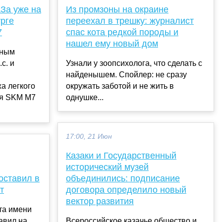
За уже на
Из промзоны на окраине
урге
переехал в трешку: журналист
7
спас кота редкой породы и
нашел ему новый дом
рным
с. и
Узнали у зоопсихолога, что сделать с
и
найденышем. Спойлер: не сразу
а легкого
окружать заботой и не жить в
ля SKM M7
однушке...
17:00, 21 Июн
Казаки и Государственный
исторический музей
оставил в
объединились: подписание
т
договора определило новый
вектор развития
та имени
авил на
Всероссийское казачье общество и