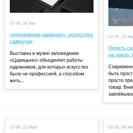
03:00, 02 Авг
«Ненаивное наивное»: искусство
21:37, 27 Ап
самоучек
Печать с
Выставка в музее-заповеднике
на заказ:
«Царицыно» объединяет работы
Современн
художников, для которых искусство
быть прост
было не профессией, а способом
просто пр
жить...
товар. Вни
завоёвывае
13:09, 11 Май
05:00, 06 И