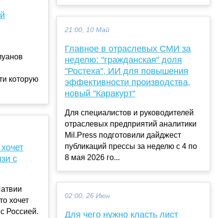
ый
21:00, 10 Май
Главное в отраслевых СМИ за
луанов
неделю: "гражданская" доля
"Ростеха", ИИ для повышения
ти которую
эффективности производства,
новый "Каракурт"
Для специалистов и руководителей
отраслевых предприятий аналитики
Mil.Press подготовили дайджест
публикаций прессы за неделю с 4 по
 хочет
8 мая 2026 го...
зи с
Латвии
02:00, 26 Июн
то хочет
с Россией.
Для чего нужно класть лист