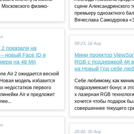
 Московского физико-
сцене Александринского т
премьеру одноактного бал
Вячеслава Самодурова «З
юл
08:23, 16 Апр
r 2 показали на
– новый Face ID и
Мини проектор ViewSon
амера на 48 Мп
RGB с поддержкой 4К в
на Новый Год себе лю
ne Air 2 ожидается весной
 Новая модель избавится
Себе любимому, как мини
х недостатков первого
подразумевает бонус и это
линейки Air и предложит
х лазерная RGB технологи
лее...
хочется чтобы подарок бы
совершеннее текущего сре
юн
20:00, 30 Апр