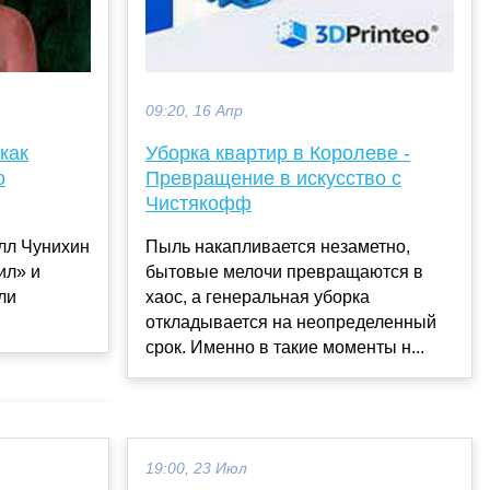
09:20, 16 Апр
Уборка квартир в Королеве -
как
Превращение в искусство с
о
Чистякофф
Пыль накапливается незаметно,
лл Чунихин
бытовые мелочи превращаются в
ил» и
хаос, а генеральная уборка
ли
откладывается на неопределенный
срок. Именно в такие моменты н...
19:00, 23 Июл