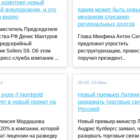
 осмотрел новый
й внедорожник, и это
Каким может быть нов
а видео
механизм списания
региональных долгов
меститель Председателя
ства РФ Денис Мантуров
Глава Минфина Антон Си
предсерийный
предложил упростить
к Sollers S9. Об этом
реструктуризацию, провес
ресс-служба компании ...
поручил президент...
ай
05:00, 03 Июн
 руде // Nordgold
Новый премьер Латвии
ет в новый проект на
разорвать торговые свя
Россией
Алексея Мордашова
Новый премьер-министр 
20% в компании, которой
Андрис Кулбергс заявил, ч
ат лицензии на разведку
разорвать торговые связи 