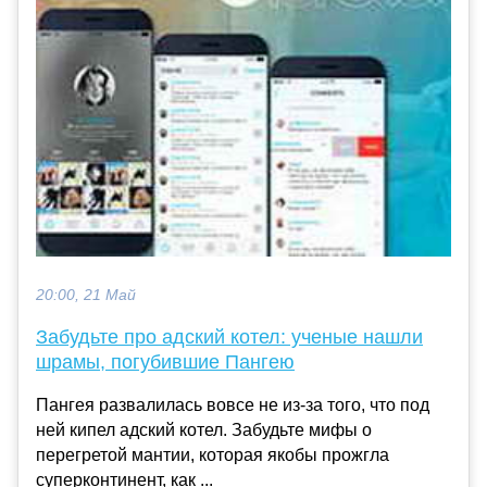
20:00, 21 Май
Забудьте про адский котел: ученые нашли
шрамы, погубившие Пангею
Пангея развалилась вовсе не из-за того, что под
ней кипел адский котел. Забудьте мифы о
перегретой мантии, которая якобы прожгла
суперконтинент, как ...