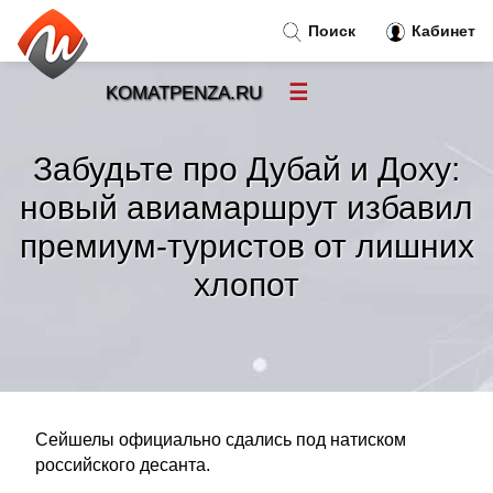
Поиск
Кабинет
☰
KOMATPENZA.RU
Новости
»
Забудьте про Дубай и Доху:
Тренды новостей
»
новый авиамаршрут избавил
премиум-туристов от лишних
Рубрики
»
хлопот
Правила
»
Контакт
»
Сейшелы официально сдались под натиском
российского десанта.