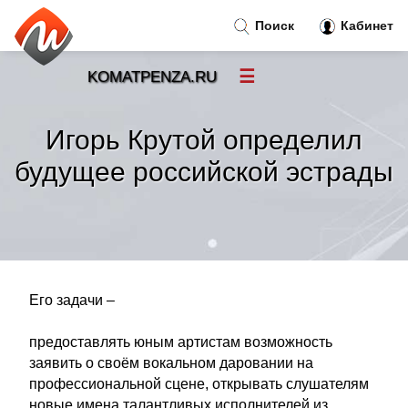
Поиск
Кабинет
☰
KOMATPENZA.RU
Новости
»
Игорь Крутой определил
Тренды новостей
»
будущее российской эстрады
Рубрики
»
Правила
»
Его задачи –
Контакт
»
предоставлять юным артистам возможность
заявить о своём вокальном даровании на
профессиональной сцене, открывать слушателям
новые имена талантливых исполнителей из