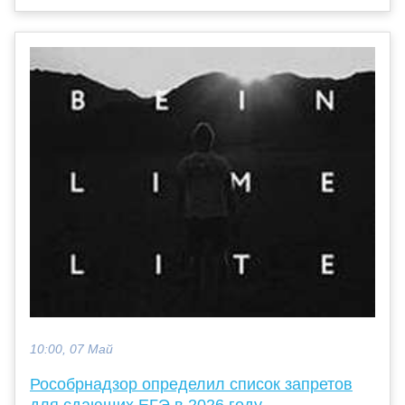
10:00, 07 Май
Рособрнадзор определил список запретов