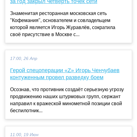
за год закрыл четверть точек сети
Знаменитая ресторанная московская сеть
"Кофемания", основателем и совладельцем
которой является Игорь Журавлёв, сократила
своё присутствие в Москве с...
17:00, 26 Апр
Герой спецоперации «Z» Игорь Ченчубаев
контуженным провел разведку боем
Осознав, что противник создаёт серьезную угрозу
продвижению наших штурмовых групп, сержант
направил к вражеской минометной позиции свой
беспилотник...
11:00, 19 Июн