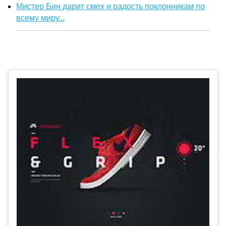
Мистер Бин дарит смех и радость поклонникам по
всему миру...