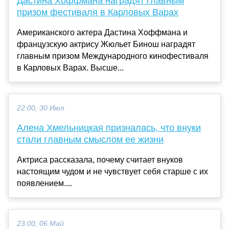
Дастина Хоффмана наградят главным
призом фестиваля в Карловых Варах
Американского актера Дастина Хоффмана и
французскую актрису Жюльет Бинош наградят
главным призом Международного кинофестиваля
в Карловых Варах. Высше...
22:00, 30 Июл
Алена Хмельницкая призналась, что внуки
стали главным смыслом ее жизни
Актриса рассказала, почему считает внуков
настоящим чудом и не чувствует себя старше с их
появлением....
23:00, 06 Май