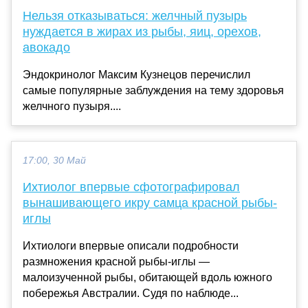
Нельзя отказываться: желчный пузырь
нуждается в жирах из рыбы, яиц, орехов,
авокадо
Эндокринолог Максим Кузнецов перечислил
самые популярные заблуждения на тему здоровья
желчного пузыря....
17:00, 30 Май
Ихтиолог впервые сфотографировал
вынашивающего икру самца красной рыбы-
иглы
Ихтиологи впервые описали подробности
размножения красной рыбы-иглы —
малоизученной рыбы, обитающей вдоль южного
побережья Австралии. Судя по наблюде...