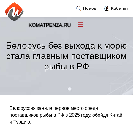
Поиск
Кабинет
☰
KOMATPENZA.RU
Новости
»
Белорусь без выхода к морю
Тренды новостей
»
стала главным поставщиком
рыбы в РФ
Рубрики
»
Правила
»
Контакт
»
Белоруссия заняла первое место среди
поставщиков рыбы в РФ в 2025 году, обойдя Китай
и Турцию.