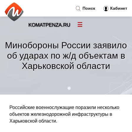
Поиск
Кабинет
☰
KOMATPENZA.RU
Новости
»
Минобороны России заявило
Тренды новостей
»
об ударах по ж/д объектам в
Харьковской области
Рубрики
»
Правила
»
Контакт
»
Российские военнослужащие поразили несколько
объектов железнодорожной инфраструктуры в
Харьковской области.