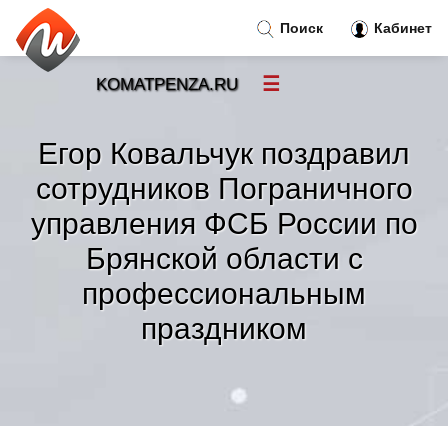
Поиск
Кабинет
☰
KOMATPENZA.RU
Новости
»
Егор Ковальчук поздравил
Тренды новостей
»
сотрудников Пограничного
управления ФСБ России по
Рубрики
»
Брянской области с
Правила
профессиональным
»
праздником
Контакт
»