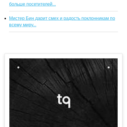
больше посетителей...
Мистер Бин дарит смех и радость поклонникам по
всему миру...