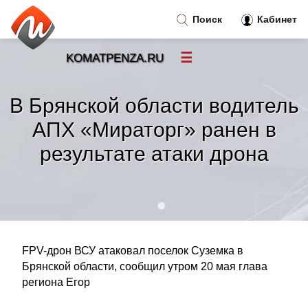
Поиск
Кабинет
☰
KOMATPENZA.RU
Новости
»
В Брянской области водитель
Тренды новостей
»
АПХ «Мираторг» ранен в
результате атаки дрона
Рубрики
»
Правила
»
Контакт
»
FPV-дрон ВСУ атаковал поселок Суземка в
Брянской области, сообщил утром 20 мая глава
региона Егор