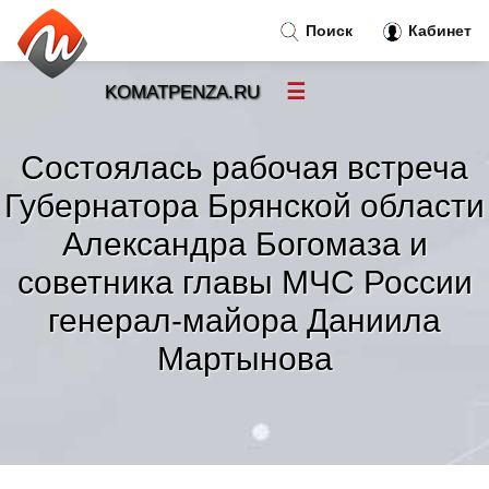
Поиск
Кабинет
☰
KOMATPENZA.RU
Новости
»
Состоялась рабочая встреча
Тренды новостей
»
Губернатора Брянской области
Александра Богомаза и
Рубрики
»
советника главы МЧС России
Правила
генерал-майора Даниила
»
Мартынова
Контакт
»