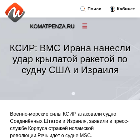
Поиск
Кабинет
☰
KOMATPENZA.RU
Новости
»
КСИР: ВМС Ирана нанесли
Тренды новостей
»
удар крылатой ракетой по
судну США и Израиля
Рубрики
»
Правила
»
Контакт
»
Военно-морские силы КСИР атаковали судно
Соединённых Штатов и Израиля, заявили в пресс-
службе Корпуса стражей исламской
революции.Речь идёт о судне MSC.