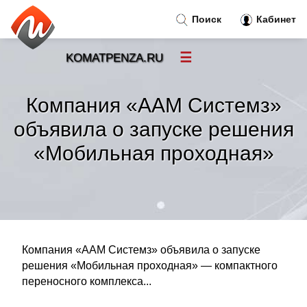
Поиск
Кабинет
☰
KOMATPENZA.RU
Новости
»
Компания «ААМ Системз»
Тренды новостей
»
объявила о запуске решения
«Мобильная проходная»
Рубрики
»
Правила
»
Контакт
»
Компания «ААМ Системз» объявила о запуске
решения «Мобильная проходная» — компактного
переносного комплекса...