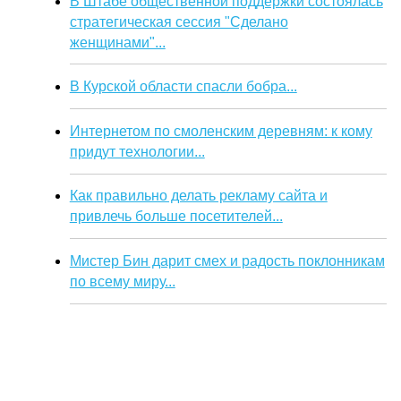
В Штабе общественной поддержки состоялась
стратегическая сессия "Сделано
женщинами"...
В Курской области спасли бобра...
Интернетом по смоленским деревням: к кому
придут технологии...
Как правильно делать рекламу сайта и
привлечь больше посетителей...
Мистер Бин дарит смех и радость поклонникам
по всему миру...