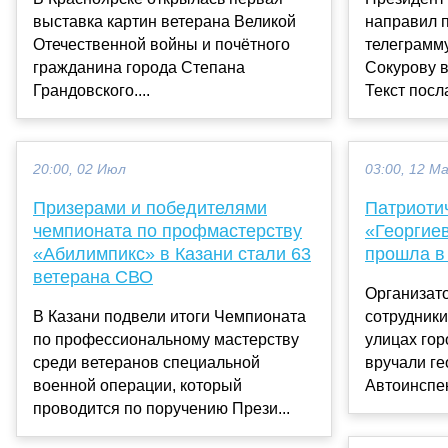
выставка картин ветерана Великой
направил 
Отечественной войны и почётного
телеграмм
гражданина города Степана
Сокурову в
Грандовского....
Текст посл
20:00, 02 Июл
03:00, 12 М
Призерами и победителями
Патриоти
чемпионата по профмастерству
«Георгие
«Абилимпикс» в Казани стали 63
прошла в
ветерана СВО
Организат
В Казани подвели итоги Чемпионата
сотрудники
по профессиональному мастерству
улицах гор
среди ветеранов специальной
вручали ге
военной операции, который
Автоинспек
проводится по поручению Прези...