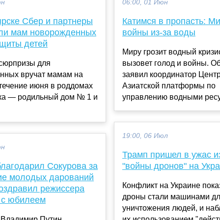
юн
06:00, 01 Июн
ярске Сбер и партнеры
Катимся в пропасть: Ми
ли мам новорожденных
войны из-за воды
ащиты детей
Миру грозит водный кризи
сюрпризы для
вызовет голод и войны. О
нных вручат мамам на
заявил координатор Цент
течение июня в роддомах
Азиатской платформы по
ка — родильный дом № 1 и
управлению водными ресур
19:00, 06 Июл
юн
Трамп пришел в ужас и
благодарил Сокурова за
"войны дронов" на Укр
ие молодых дарований
Конфликт на Украине показ
поздравил режиссера
дроны стали машинами д
 с юбилеем
уничтожения людей, и наб
 Владимир Путин
их использованием "дейст