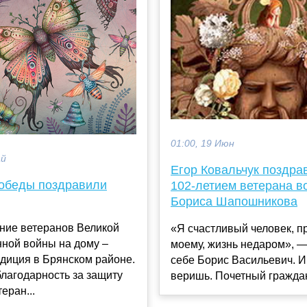
01:00, 19 Июн
ай
Егор Ковальчук поздра
обеды поздравили
102-летием ветерана в
Бориса Шапошникова
ние ветеранов Великой
«Я счастливый человек, п
нной войны на дому –
моему, жизнь недаром», —
диция в Брянском районе.
себе Борис Васильевич. И
лагодарность за защиту
веришь. Почетный граждан
еран...