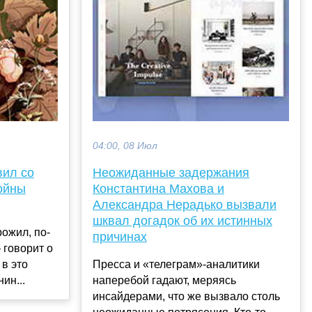
04:00, 08 Июл
вил со
Неожиданные задержания
ойны
Константина Махова и
Александра Нерадько вызвали
шквал догадок об их истинных
рожил, по-
причинах
 говорит о
 в это
Пресса и «телеграм»-аналитики
ин...
наперебой гадают, меряясь
инсайдерами, что же вызвало столь