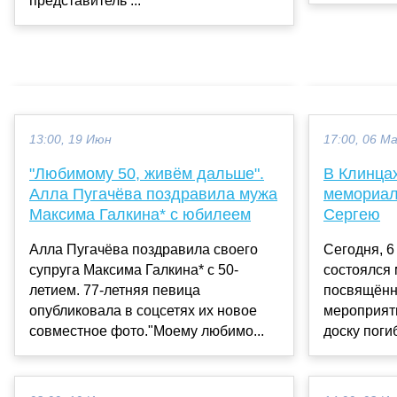
представитель ...
13:00, 19 Июн
17:00, 06 М
"Любимому 50, живём дальше".
В Клинца
Алла Пугачёва поздравила мужа
мемориал
Максима Галкина* с юбилеем
Сергею
Алла Пугачёва поздравила своего
Сегодня, 6
супруга Максима Галкина* с 50-
состоялся 
летием. 77-летняя певица
посвящённ
опубликовала в соцсетях их новое
мероприят
совместное фото."Моему любимо...
доску поги