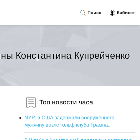
Поиск
Кабинет
йны Константина Купрейченко
Топ новости часа
NYP: в США задержали вооруженного
мужчину возле гольф-клуба Трампа...