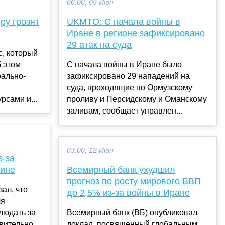
06:00, 09 Июн
ру грозят
UKMTO: С начала войны в
Иране в регионе зафиксировано
29 атак на суда
с, который
б этом
С начала войны в Иране было
рально-
зафиксировано 29 нападений на
суда, проходящие по Ормузскому
сами и...
проливу и Персидскому и Оманскому
заливам, сообщает управлен...
03:00, 12 Июн
з-за
аине
Всемирный банк ухудшил
прогноз по росту мирового ВВП
ал, что
до 2,5% из-за войны в Иране
ля
людать за
Всемирный банк (ВБ) опубликовал
вительно
доклад, посвященный глобальным