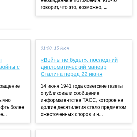
неожиданные потрясения. Кто-то
говорит, что это, возможно, ...
01:00, 15 Июн
л
«Войны не будет»: последний
войны с
дипломатический маневр
Сталина перед 22 июня
кращение
14 июня 1941 года советские газеты
опубликовали сообщение
бычно
информагентства ТАСС, которое на
ефть более
долгие десятилетия стало предметом
...
ожесточенных споров и н...