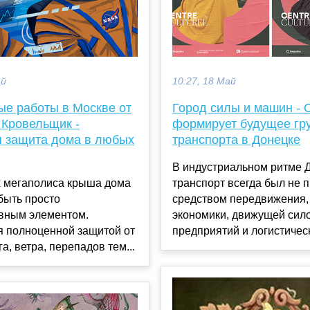
ай
10:27, 18 Май
ые работы в Москве от
Город силы и машин -
 Кровельщик -
формирует будущее гр
 защита дома в любых
транспорта в Донецке
В индустриальном ритме 
х мегаполиса крыша дома
транспорт всегда был не 
быть просто
средством передвижения,
ивным элементом.
экономики, движущей сил
я полноценной защитой от
предприятий и логистическ
а, ветра, перепадов тем...