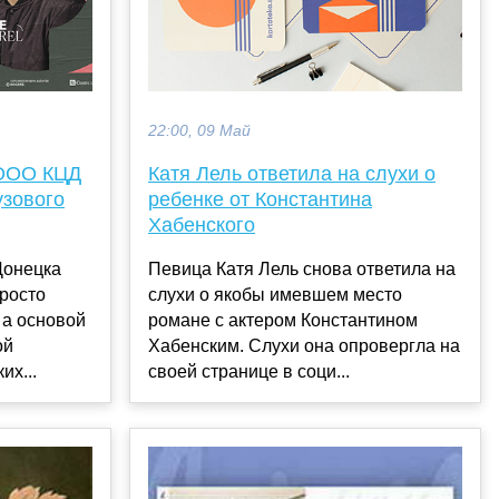
22:00, 09 Май
 ООО КЦД
Катя Лель ответила на слухи о
узового
ребенке от Константина
Хабенского
Донецка
Певица Катя Лель снова ответила на
просто
слухи о якобы имевшем место
 а основой
романе с актером Константином
ой
Хабенским. Слухи она опровергла на
их...
своей странице в соци...