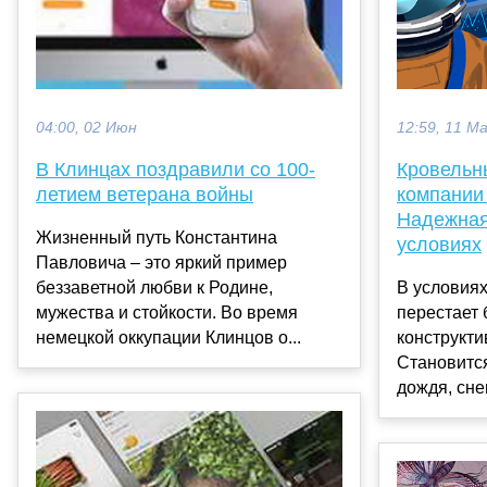
12:59, 11 М
04:00, 02 Июн
Кровельн
В Клинцах поздравили со 100-
компании
летием ветерана войны
Надежная
Жизненный путь Константина
условиях
Павловича – это яркий пример
В условия
беззаветной любви к Родине,
перестает 
мужества и стойкости. Во время
конструкт
немецкой оккупации Клинцов о...
Становитс
дождя, снег