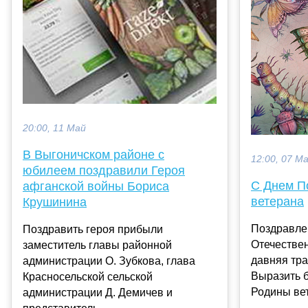
20:00, 11 Май
В Выгоничском районе с
12:00, 07 М
юбилеем поздравили Героя
С Днем П
афганской войны Бориса
ветерана
Крушинина
Поздравле
Поздравить героя прибыли
Отечестве
заместитель главы районной
давняя тра
администрации О. Зубкова, глава
Выразить б
Красносельской сельской
Родины вет
администрации Д. Демичев и