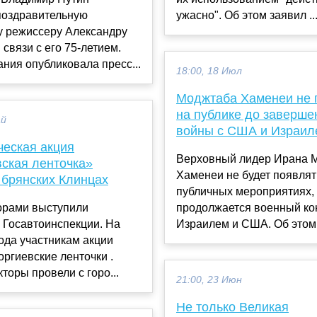
поздравительную
ужасно". Об этом заявил ..
у режиссеру Александру
 связи с его 75-летием.
ания опубликовала пресс...
18:00, 18 Июл
Моджтаба Хаменеи не 
на публике до заверше
ай
войны с США и Израил
ческая акция
Верховный лидер Ирана 
вская ленточка»
Хаменеи не будет появлят
 брянских Клинцах
публичных мероприятиях,
орами выступили
продолжается военный ко
 Госавтоинспекции. На
Израилем и США. Об этом 
ода участникам акции
оргиевские ленточки .
торы провели с горо...
21:00, 23 Июн
Не только Великая