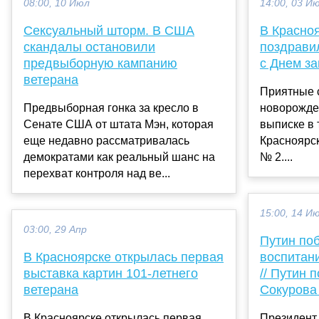
08:00, 10 Июл
14:00, 03 И
Сексуальный шторм. В США
В Красно
скандалы остановили
поздрави
предвыборную кампанию
с Днем з
ветерана
Приятные 
Предвыборная гонка за кресло в
новорожде
Сенате США от штата Мэн, которая
выписке в 
еще недавно рассматривалась
Красноярс
демократами как реальный шанс на
№ 2....
перехват контроля над ве...
15:00, 14 И
03:00, 29 Апр
Путин по
В Красноярске открылась первая
воспитан
выставка картин 101-летнего
// Путин 
ветерана
Сокурова
В Красноярске открылась первая
Президент