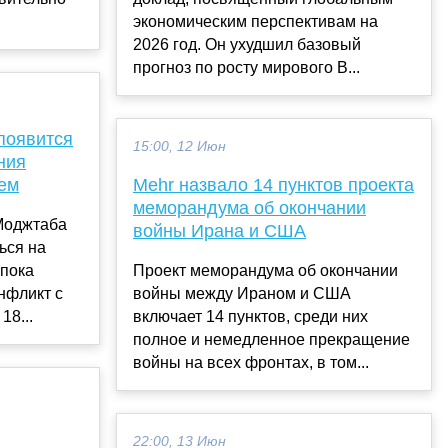
.
экономическим перспективам на
2026 год. Он ухудшил базовый
прогноз по росту мирового В...
появится
15:00, 12 Июн
ния
ем
Mehr назвало 14 пунктов проекта
меморандума об окончании
Моджтаба
войны Ирана и США
ься на
 пока
Проект меморандума об окончании
нфликт с
войны между Ираном и США
18...
включает 14 пунктов, среди них
полное и немедленное прекращение
войны на всех фронтах, в том...
22:00, 13 Июн