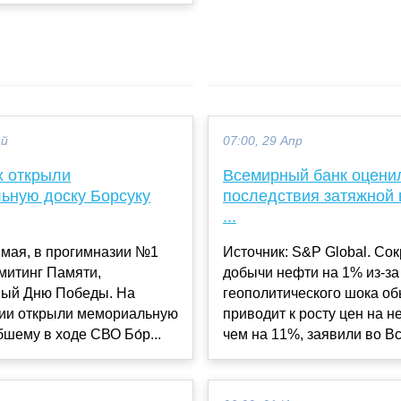
ай
07:00, 29 Апр
х открыли
Всемирный банк оцени
ьную доску Борсуку
последствия затяжной 
...
 мая, в прогимназии №1
Источник: S&P Global. Со
митинг Памяти,
добычи нефти на 1% из-за
ый Дню Победы. На
геополитического шока о
ии открыли мемориальную
приводит к росту цен на н
бшему в ходе СВО Бо́р...
чем на 11%, заявили во Все