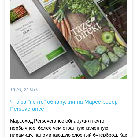
13:00, 23 Май
Что за "нечто" обнаружил на Марсе ровер
Perseverance
Марсоход Perseverance обнаружил нечто
необычное: более чем странную каменную
пирамиду, напоминающую слоеный бутерброд. Как