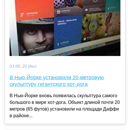
03:00, 25 Июл
В Нью-Йорке установили 20-метровую
скульптуру гигантского хот-дога
В Нью-Йорке вновь появилась скульптура самого
большого в мире хот-дога. Объект длиной почти 20
метров (65 футов) установили на площади Даффи
в районе...