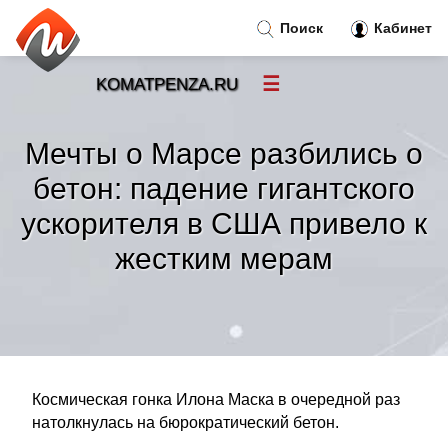
Поиск
Кабинет
☰
KOMATPENZA.RU
Новости
»
Мечты о Марсе разбились о
Тренды новостей
»
бетон: падение гигантского
ускорителя в США привело к
Рубрики
»
жестким мерам
Правила
»
Контакт
»
Космическая гонка Илона Маска в очередной раз
натолкнулась на бюрократический бетон.