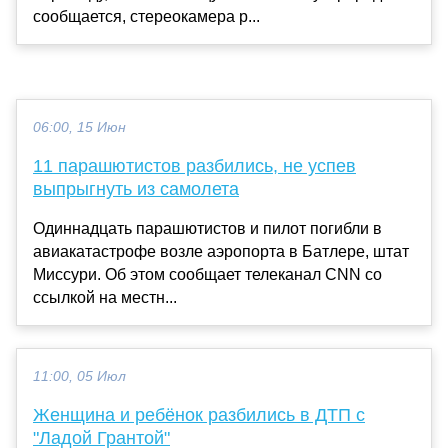
сообщается, стереокамера р...
06:00, 15 Июн
11 парашютистов разбились, не успев
выпрыгнуть из самолета
Одиннадцать парашютистов и пилот погибли в
авиакатастрофе возле аэропорта в Батлере, штат
Миссури. Об этом сообщает телеканал CNN со
ссылкой на местн...
11:00, 05 Июл
Женщина и ребёнок разбились в ДТП с
"Ладой Грантой"