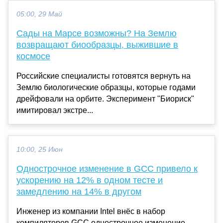
05:00, 29 Май
Сады на Марсе возможны? На Землю
возвращают биообразцы, выжившие в
космосе
Российские специалисты готовятся вернуть на
Землю биологические образцы, которые годами
дрейфовали на орбите. Эксперимент "Биориск"
имитировал экстре...
10:00, 25 Июн
Однострочное изменение в GCC привело к
ускорению на 12% в одном тесте и
замедлению на 14% в другом
Инженер из компании Intel внёс в набор
компиляторов GCC однострочное изменение,