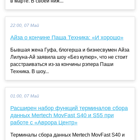
в марте. В своей ниж...
22:00, 07 Май
Айза о кончине Паша Техника: «И хорошо»
Бывшая жена Гуфа, блогерша и бизнесвумен Айза
Лилуна-Ай заявила шоу «Без купюр», что не стоит
расстраиваться из-за кончины рэпера Паши
Техника. В шоу...
01:00, 07 Май
Расширен набор функций терминалов сбора
данных Mertech MovFast S40 и S55 при
работе с «Аврора Центр»
Терминалы сбора данных Mertech MovFast S40 и