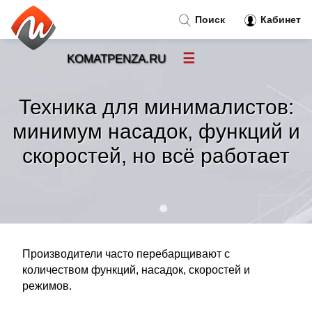
Поиск
Кабинет
☰
KOMATPENZA.RU
Новости
»
Техника для минималистов:
Тренды новостей
»
минимум насадок, функций и
скоростей, но всё работает
Рубрики
»
Правила
»
Контакт
»
Производители часто перебарщивают с
количеством функций, насадок, скоростей и
режимов.