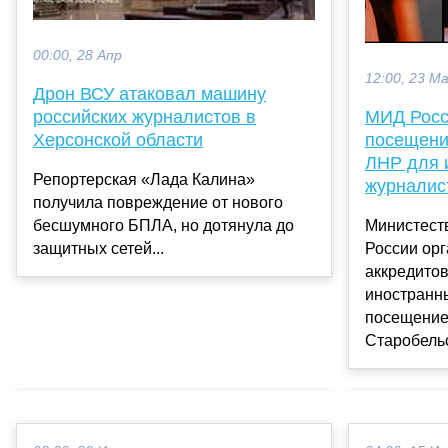
00:00, 28 Апр
12:00, 23 М
Дрон ВСУ атаковал машину
российских журналистов в
МИД Росс
Херсонской области
посещени
ЛНР для 
Репортерская «Лада Калина»
журналис
получила повреждение от нового
бесшумного БПЛА, но дотянула до
Министест
защитных сетей...
России ор
аккредито
иностранн
посещение
Старобельск