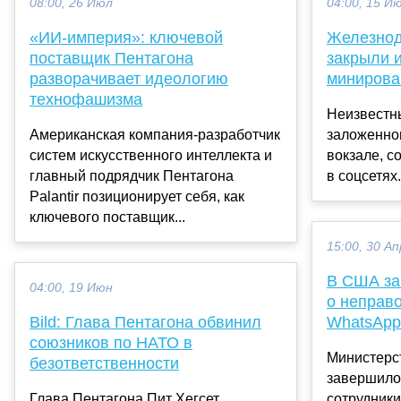
08:00, 26 Июл
04:00, 15 И
«ИИ-империя»: ключевой
Железнод
поставщик Пентагона
закрыли и
разворачивает идеологию
минирова
технофашизма
Неизвестн
Американская компания-разработчик
заложенно
систем искусственного интеллекта и
вокзале, с
главный подрядчик Пентагона
в соцсетях..
Palantir позиционирует себя, как
ключевого поставщик...
15:00, 30 Ап
В США за
04:00, 19 Июн
о неправ
Bild: Глава Пентагона обвинил
WhatsApp
союзников по НАТО в
Министерс
безответственности
завершило 
Глава Пентагона Пит Хегсет,
сотрудники