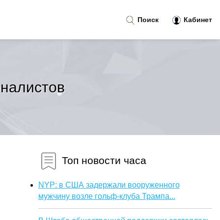
Поиск
Кабинет
рналистов
Топ новости часа
NYP: в США задержали вооруженного
мужчину возле гольф-клуба Трампа...