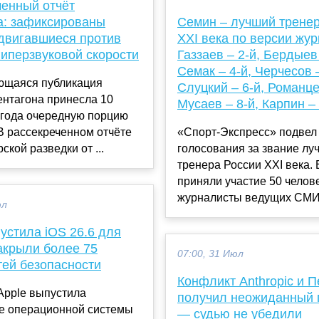
ченный отчёт
а: зафиксированы
Семин – лучший тренер
 двигавшиеся против
XXI века по версии жур
гиперзвуковой скорости
Газзаев – 2-й, Бердыев 
Семак – 4-й, Черчесов –
щаяся публикация
Слуцкий – 6-й, Романце
ентагона принесла 10
Мусаев – 8-й, Карпин –
 года очередную порцию
В рассекреченном отчёте
«Спорт-Экспресс» подвел 
ской разведки от ...
голосования за звание лу
тренера России XXI века. 
приняли участие 50 челов
журналисты ведущих СМИ и
юл
устила iOS 26.6 для
акрыли более 75
07:00, 31 Июл
тей безопасности
Конфликт Anthropic и П
Apple выпустила
получил неожиданный 
е операционной системы
— судью не убедили