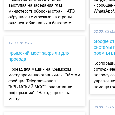
выступая на заседания глав
к сообщен
министерств обороны стран НАТО,
WhatsApp*,
обрушился с угрозами на страны
альянса, обвинив их в безответс...
02:00, 03 М
Google от
17:00, 01 Июн
системы 
Крымский мост закрыли для
роем БПЛ
проезда
Корпорация
Проезд для машин на Крымском
сотрудниче
мосту временно ограничили. Об этом
вопросу с
сообщил Telegram-канал
управлени
"КРЫМСКИЙ МОСТ: оперативная
помощи гол
информация". "Находящихся на
мосту...
00:00, 13 И