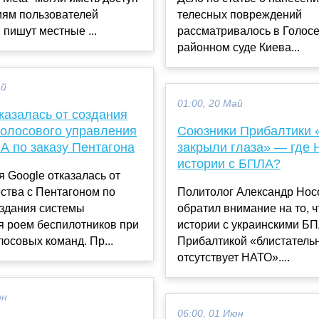
иям пользователей
телесных повреждений
 пишут местные ...
рассматривалось в Голос
районном суде Киева...
ай
01:00, 20 Май
казалась от создания
голосового управления
Союзники Прибалтики 
А по заказу Пентагона
закрыли глаза» — где 
истории с БПЛА?
 Google отказалась от
ства с Пентагоном по
Политолог Александр Нос
оздания системы
обратил внимание на то, ч
я роем беспилотников при
истории с украинскими Б
осовых команд. Пр...
Прибалтикой «блистатель
отсутствует НАТО»....
юн
06:00, 01 Июн