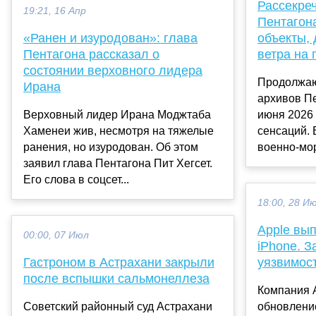
Рассекре
19:21, 16 Апр
Пентагон
«Ранен и изуродован»: глава
объекты,
Пентагона рассказал о
ветра на 
состоянии верховного лидера
Продолжаю
Ирана
архивов П
Верховный лидер Ирана Моджтаба
июня 2026
Хаменеи жив, несмотря на тяжелые
сенсаций. 
ранения, но изуродован. Об этом
военно-мор
заявил глава Пентагона Пит Хегсет.
Его слова в соцсет...
18:00, 28 И
Apple вып
00:00, 07 Июл
iPhone. З
Гастроном в Астрахани закрыли
уязвимос
после вспышки сальмонеллеза
Компания 
Советский районный суд Астрахани
обновлени