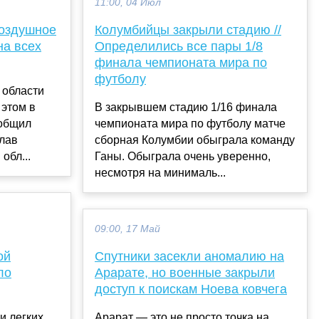
11:00, 04 Июл
воздушное
Колумбийцы закрыли стадию //
на всех
Определились все пары 1/8
финала чемпионата мира по
футболу
 области
 этом в
В закрывшем стадию 1/16 финала
ообщил
чемпионата мира по футболу матче
слав
сборная Колумбии обыграла команду
обл...
Ганы. Обыграла очень уверенно,
несмотря на минималь...
09:00, 17 Май
ой
Спутники засекли аномалию на
ло
Арарате, но военные закрыли
доступ к поискам Ноева ковчега
и легких
Арарат — это не просто точка на