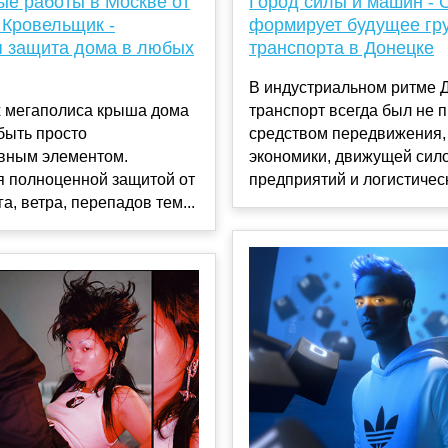
ые работы в Москве от
Город силы и машин -
 Кровельщик -
формирует будущее гр
 защита дома в любых
транспорта в Донецке
В индустриальном ритме 
х мегаполиса крыша дома
транспорт всегда был не 
быть просто
средством передвижения,
ивным элементом.
экономики, движущей сил
я полноценной защитой от
предприятий и логистическ
а, ветра, перепадов тем...