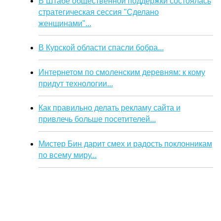
В Штабе общественной поддержки состоялась
стратегическая сессия "Сделано
женщинами"...
В Курской области спасли бобра...
Интернетом по смоленским деревням: к кому
придут технологии...
Как правильно делать рекламу сайта и
привлечь больше посетителей...
Мистер Бин дарит смех и радость поклонникам
по всему миру...