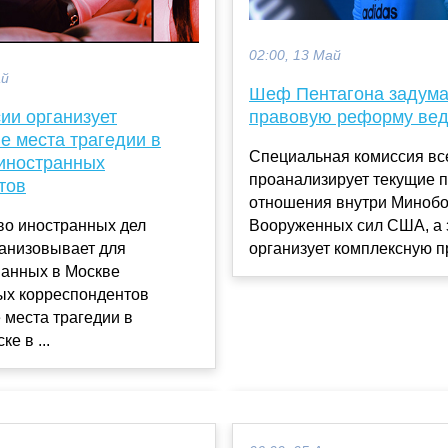
02:00, 13 Май
ай
Шеф Пентагона задум
ии организует
правовую реформу ве
е места трагедии в
Специальная комиссия вс
иностранных
проанализирует текущие 
тов
отношения внутри Миноб
во иностранных дел
Вооруженных сил США, а 
ганизовывает для
организует комплексную пр
ванных в Москве
ых корреспондентов
 места трагедии в
е в ...