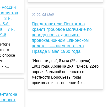
 России
налистов,
02:00, 08 Май
– 3-й,
 5-й,
Представители Пентагона
в – 7-й,
хранят гробовое молчание по
 9-й
поводу новых данных о
провокационном шпионском
итоги
полете... — писала газета
чшего
Правда 8 мая 1960 года
В опросе
ек –
"Новости дня", 8 мая (25 апреля)
 к...
1901 года. Хроника дня. "Вчера, 22-го
апреля большой переполох в
местности Воробьевы горы
произвело исчезновение 4-х...
ентагона
поворот