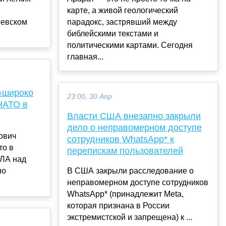
карте, а живой геологический
еевском
парадокс, застрявший между
библейскими текстами и
политическими картами. Сегодня
главная...
«широко
23:00, 30 Апр
НАТО в
Власти США внезапно закрыли
дело о неправомерном доступе
ович
сотрудников WhatsApp* к
то в
перепискам пользователей
ПЛА над
но
В США закрыли расследование о
неправомерном доступе сотрудников
WhatsApp* (принадлежит Meta,
которая признана в России
экстремистской и запрещена) к ...