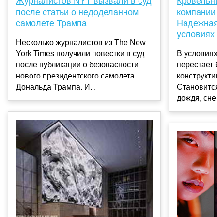
Журналистов NYT вызвали в суд
Кровельн
после статьи о недоделанном
компании
самолете Трампа
Надежная
условиях
Несколько журналистов из The New
York Times получили повестки в суд
В условия
после публикации о безопасности
перестает 
нового президентского самолета
конструкт
Дональда Трампа. И...
Становитс
дождя, снег