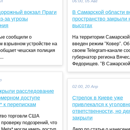
юл
06:00, 05 Авг
орожный вокзал Праги
В Самарской области 
з-за угрозы
пространство закрыли 
ния
высотах
ые сообщили о
На территории Самарской
м взрывном устройстве на
введен режим "Ковер". Об
ообщает чешская полиция
своем Telegram-канале с
..
губернатор региона Вяче
Федорищев. "В Самарской 
р
02:00, 20 Апр
крыли расследование
омерном доступе
Стрелок в Киеве уже
* к перепискам
привлекался к уголовн
ответственности, но де
тво торговли США
закрыли
проверку подозрений, что
 Meta* могли иметь доступ
Дело по статье о нанесени