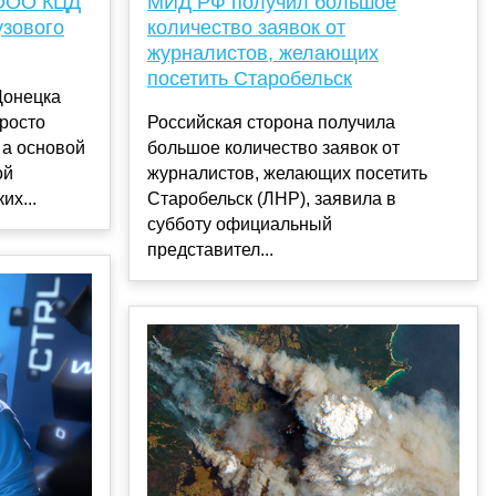
 ООО КЦД
МИД РФ получил большое
узового
количество заявок от
журналистов, желающих
посетить Старобельск
Донецка
просто
Российская сторона получила
 а основой
большое количество заявок от
ой
журналистов, желающих посетить
их...
Старобельск (ЛНР), заявила в
субботу официальный
представител...