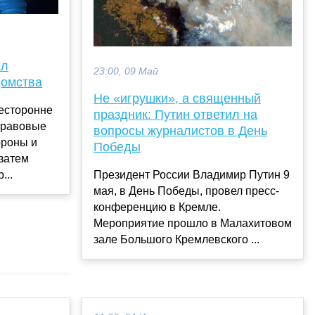
ал
23:00, 09 Май
домства
Не «игрушки», а священный
есторонне
праздник: Путин ответил на
правовые
вопросы журналистов в День
ороны и
Победы
затем
...
Президент России Владимир Путин 9
мая, в День Победы, провел пресс-
конференцию в Кремле.
Мероприятие прошло в Малахитовом
зале Большого Кремлевского ...