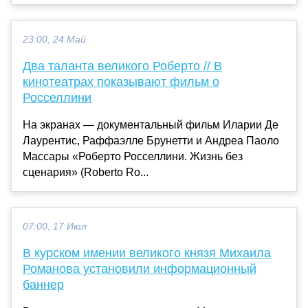
23:00, 24 Май
Два таланта великого Роберто // В
кинотеатрах показывают фильм о
Росселлини
На экранах — документальный фильм Иларии Де
Лаурентис, Раффаэлле Брунетти и Андреа Паоло
Массары «Роберто Росселлини. Жизнь без
сценария» (Roberto Ro...
07:00, 17 Июл
В курском имении великого князя Михаила
Романова установили информационный
баннер