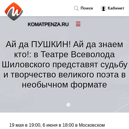
Поиск
Кабинет
☰
KOMATPENZA.RU
Новости
»
Ай да ПУШКИН! Ай да знаем
Тренды новостей
»
кто!: в Театре Всеволода
Шиловского представят судьбу
Рубрики
»
и творчество великого поэта в
Правила
необычном формате
»
Контакт
»
19 мая в 19:00, 6 июня в 18:00 в Московском