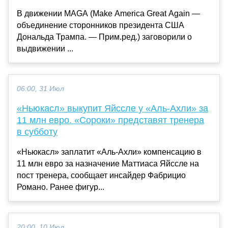
В движении MAGA (Make America Great Again —
объединение сторонников президента США
Дональда Трампа. — Прим.ред.) заговорили о
выдвижении ...
06:00, 31 Июл
«Ньюкасл» выкупит Яйссле у «Аль-Ахли» за
11 млн евро. «Сороки» представят тренера
в субботу
«Ньюкасл» заплатит «Аль-Ахли» компенсацию в
11 млн евро за назначение Маттиаса Яйссле на
пост тренера, сообщает инсайдер Фабрицио
Романо. Ранее фигур...
20:00, 10 Июл