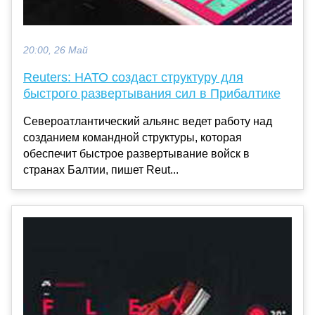
20:00, 26 Май
Reuters: НАТО создаст структуру для
быстрого развертывания сил в Прибалтике
Североатлантический альянс ведет работу над
созданием командной структуры, которая
обеспечит быстрое развертывание войск в
странах Балтии, пишет Reut...