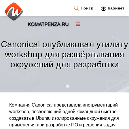
Поиск
Кабинет
☰
KOMATPENZA.RU
Новости
»
Canonical опубликовал утилиту
Тренды новостей
»
workshop для развёртывания
окружений для разработки
Рубрики
»
Правила
»
Контакт
»
Компания Canonical представила инструментарий
workshop, позволяющий одной командной быстро
создавать в Ubuntu изолированные окружения для
применения при разработке ПО и решения задач,