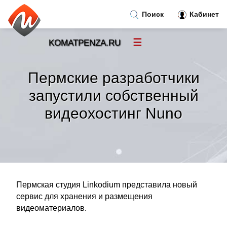
Поиск
Кабинет
☰
KOMATPENZA.RU
Новости
»
Пермские разработчики
Тренды новостей
»
запустили собственный
видеохостинг Nuno
Рубрики
»
Правила
»
Контакт
»
Пермская студия Linkodium представила новый
сервис для хранения и размещения
видеоматериалов.