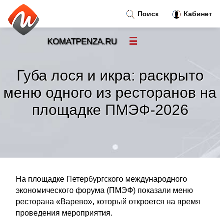
Поиск
Кабинет
☰
KOMATPENZA.RU
Новости
»
Губа лося и икра: раскрыто
Тренды новостей
»
меню одного из ресторанов на
площадке ПМЭФ-2026
Рубрики
»
Правила
»
Контакт
»
На площадке Петербургского международного
экономического форума (ПМЭФ) показали меню
ресторана «Варево», который откроется на время
проведения мероприятия.