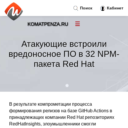
Поиск
Кабинет
☰
KOMATPENZA.RU
Новости
»
Атакующие встроили
Тренды новостей
»
вредоносное ПО в 32 NPM-
пакета Red Hat
Рубрики
»
Правила
»
Контакт
»
В результате компрометации процесса
формирования релизов на базе GitHub Actions в
принадлежащих компании Red Hat репозиториях
RedHatInsights, злоумышленники смогли