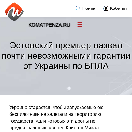
Поиск
Кабинет
☰
KOMATPENZA.RU
Новости
»
Эстонский премьер назвал
Тренды новостей
»
почти невозможными гарантии
от Украины по БПЛА
Рубрики
»
Правила
»
Контакт
»
Украина старается, чтобы запускаемые ею
беспилотники не залетали на территорию
государств, «для которых эти дроны не
предназначены», уверен Кристен Михал.