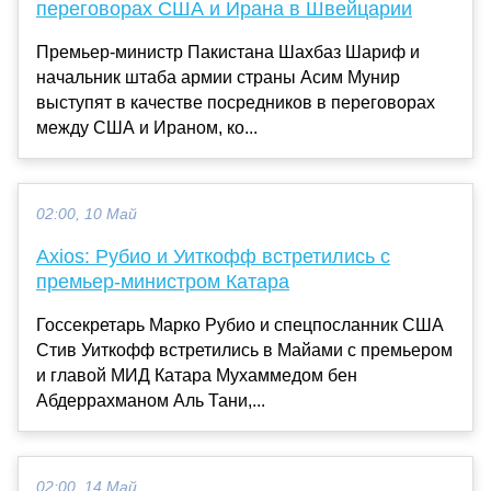
переговорах США и Ирана в Швейцарии
Премьер-министр Пакистана Шахбаз Шариф и
начальник штаба армии страны Асим Мунир
выступят в качестве посредников в переговорах
между США и Ираном, ко...
02:00, 10 Май
Axios: Рубио и Уиткофф встретились с
премьер-министром Катара
Госсекретарь Марко Рубио и спецпосланник США
Стив Уиткофф встретились в Майами с премьером
и главой МИД Катара Мухаммедом бен
Абдеррахманом Аль Тани,...
02:00, 14 Май