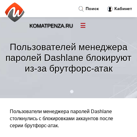
Поиск
Кабинет
☰
KOMATPENZA.RU
Новости
»
Пользователей менеджера
Тренды новостей
»
паролей Dashlane блокируют
из-за брутфорс-атак
Рубрики
»
Правила
»
Контакт
»
Пользователи менеджера паролей Dashlane
столкнулись с блокировками аккаунтов после
серии брутфорс-атак.