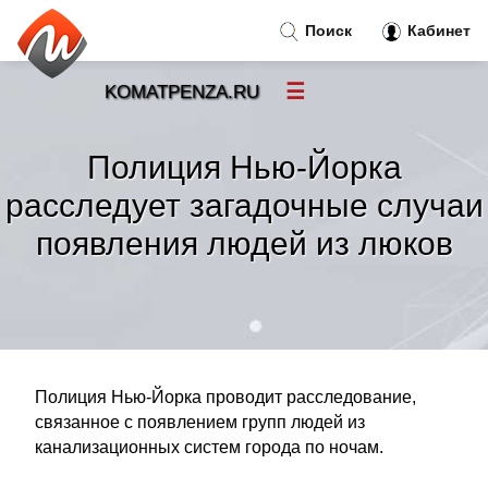
Поиск
Кабинет
☰
KOMATPENZA.RU
Новости
»
Полиция Нью-Йорка
Тренды новостей
»
расследует загадочные случаи
появления людей из люков
Рубрики
»
Правила
»
Контакт
»
Полиция Нью-Йорка проводит расследование,
связанное с появлением групп людей из
канализационных систем города по ночам.