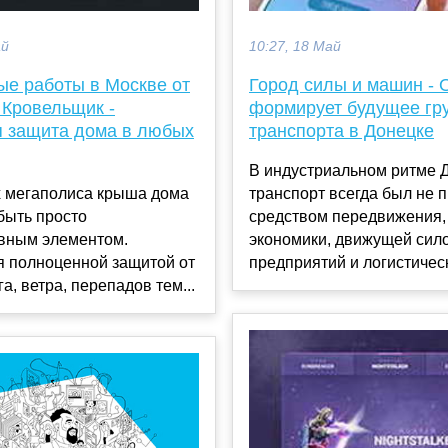
ай
10:27, 18 Май
ые работы в Москве от
Город силы и машин -
 Кровельщик -
формирует будущее гр
 защита дома в любых
транспорта в Донецке
В индустриальном ритме 
х мегаполиса крыша дома
транспорт всегда был не 
быть просто
средством передвижения,
ивным элементом.
экономики, движущей сил
я полноценной защитой от
предприятий и логистическ
а, ветра, перепадов тем...