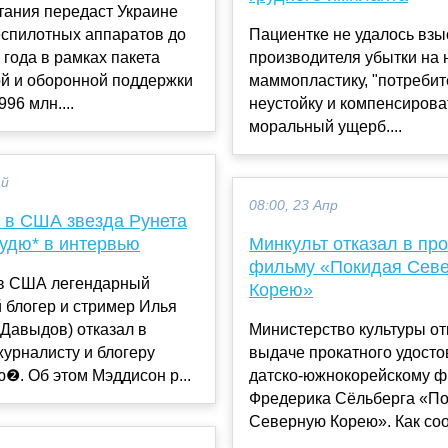
тания передаст Украине
еспилотных аппаратов до
Пациентке не удалось взы
 года в рамках пакета
производителя убытки на
й и оборонной поддержки
маммопластику, "потребит
96 млн....
неустойку и компенсирова
моральный ущерб....
ай
08:00, 23 Апр
 в США звезда Рунета
Дудю* в интервью
Минкульт отказал в про
фильму «Покидая Сев
в США легендарный
Корею»
 блогер и стример Илья
Давыдов) отказал в
Министерство культуры от
урналисту и блогеру
выдаче прокатного удост
❷. Об этом Мэддисон р...
датско-южнокорейскому 
Фредерика Сёльберга «П
Северную Корею». Как соо