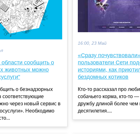
16:00, 23 Май
юл
«Сразу почувствовали»
 области сообщить о
пользователи Сети по
х животных можно
историями, как приюти
суслуги"
бездомных котиков
общить о безнадзорных
Кто-то рассказал про люб
в соответствующие
собачьего корма, кто-то —
жно через новый сервис в
дружбу длиной более чем 
осуслуги». Необходимо
десятилетия....
то...