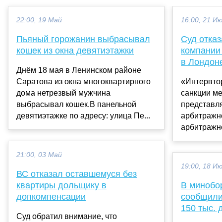
22:00, 19 Май
16:00, 21 И
Пьяный горожанин выбрасывал
Суд отказ
кошек из окна девятиэтажки
компании 
в Лондон
Днём 18 мая в Ленинском районе
Саратова из окна многоквартирного
«Интервтор
дома нетрезвый мужчина
санкции м
выбрасывал кошек.В панельной
представля
девятиэтажке по адресу: улица Пе...
арбитражно
арбитражно
21:00, 03 Май
19:00, 18 И
ВС отказал оставшемуся без
квартиры дольщику в
В минобо
допкомпенсации
сообщили
150 тыс. 
Суд обратил внимание, что