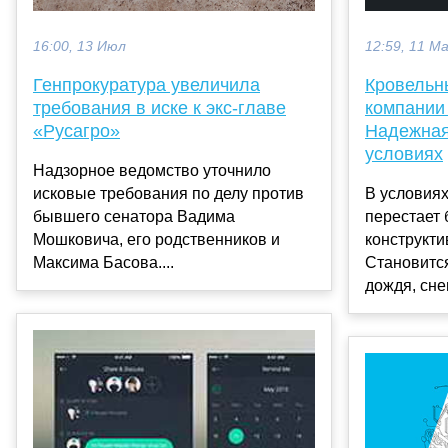
16:00, 13 Июл
12:59, 11 М
Генпрокуратура увеличила
Кровельн
требования в иске к экс-главе
компании
«Русагро»
Надежная
условиях
Надзорное ведомство уточнило
исковые требования по делу против
В условия
бывшего сенатора Вадима
перестает 
Мошковича, его родственников и
конструкт
Максима Басова....
Становитс
дождя, снег