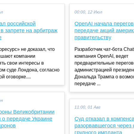
юл
00:00, 12 Июл
ал российской
OpenAI начала перегов
в запрете на арбитраж
передаче акций амери
е
правительству
ресурс» не доказал, что
Разработчик чат-бота Cha
ешают компании
компания OpenAI, ведет
ть свои интересы в
предварительные перегов
м суде Лондона, согласно
администрацией президе
й оговорке....
Дональда Трампа о возмо
передаче ...
юн
11:00, 01 Авг
роны Великобритании
 о передаче Украине
Суд отказал в компенса
дронов
разорвавшегося через 
грудного импланта