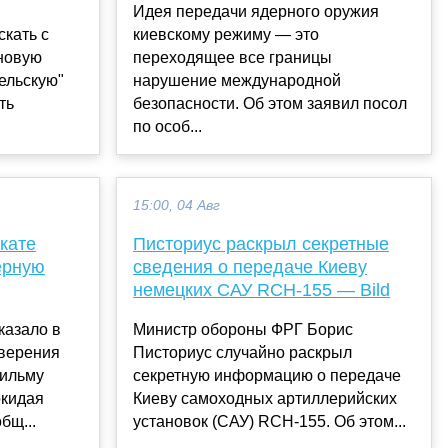
Идея передачи ядерного оружия
скать с
киевскому режиму — это
 новую
переходящее все границы
ельскую"
нарушение международной
ть
безопасности. Об этом заявил посол
по особ...
15:00, 04 Авг
кате
Писториус раскрыл секретные
ерную
сведения о передаче Киеву
немецких САУ RCH-155 — Bild
казало в
Министр обороны ФРГ Борис
оверения
Писториус случайно раскрыл
фильму
секретную информацию о передаче
окидая
Киеву самоходных артиллерийских
бщ...
установок (САУ) RCH-155. Об этом...