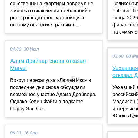
собственница квартиры вовремя не
Великобри
заявила о включении требований в
150 тыс. б
реестр кредиторов застройщика,
конца 2026
поэтому она может рассчиты...
финансово
на сумму $9
04:00, 30 Июл
03:00, 08 М
Адам Драйвер снова отказал
Marvel
Уехавшая
отказал 
Вокруг перезапуска «Людей Икс» в
последние дни снова обсуждали
Уехавший 
возможное участие Адама Драйвера.
российский
Однако Кевин Файги в подкасте
Мэддисон (
Happy Sad Co...
интервью ж
Юрию Дудю
08:23, 16 Апр