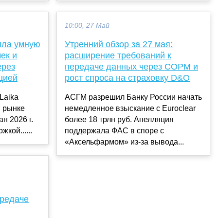
10:00, 27 Май
вила умную
Утренний обзор за 27 мая:
ек и
расширение требований к
ерез
передаче данных через СОРМ и
цией
рост спроса на страховку D&O
Laika
АСГМ разрешил Банку России начать
м рынке
немедленное взыскание с Euroclear
н 2026 г.
более 18 трлн руб. Апелляция
кой......
поддержала ФАС в споре с
«Аксельфармом» из-за вывода...
ередаче