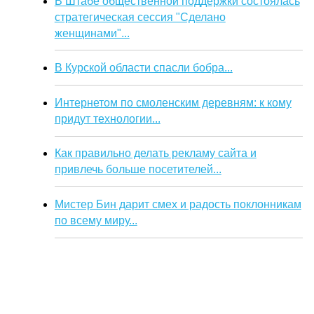
В Штабе общественной поддержки состоялась
стратегическая сессия "Сделано
женщинами"...
В Курской области спасли бобра...
Интернетом по смоленским деревням: к кому
придут технологии...
Как правильно делать рекламу сайта и
привлечь больше посетителей...
Мистер Бин дарит смех и радость поклонникам
по всему миру...