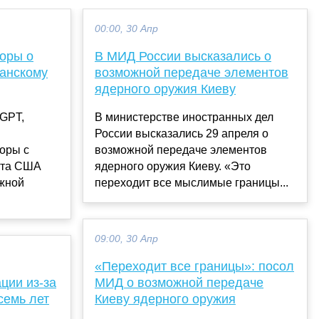
00:00, 30 Апр
оры о
В МИД России высказались о
канскому
возможной передаче элементов
ядерного оружия Киеву
tGPT,
В министерстве иностранных дел
России высказались 29 апреля о
оры с
возможной передаче элементов
нта США
ядерного оружия Киеву. «Это
жной
переходит все мыслимые границы...
09:00, 30 Апр
«Переходит все границы»: посол
ции из-за
МИД о возможной передаче
семь лет
Киеву ядерного оружия