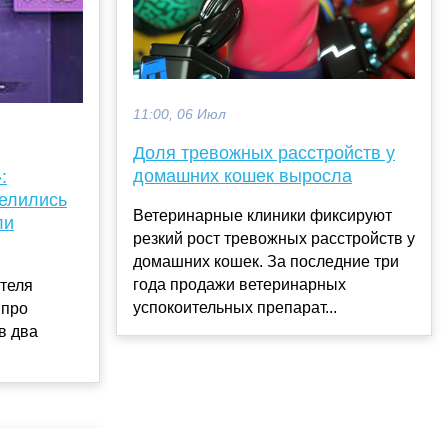
11:00, 06 Июл
Доля тревожных расстройств у
домашних кошек выросла
:
делились
Ветеринарные клиники фиксируют
ли
резкий рост тревожных расстройств у
домашних кошек. За последние три
года продажи ветеринарных
ителя
успокоительных препарат...
 про
в два