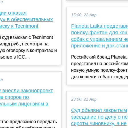
юн
дии отказал
15:00, 22 Апр
у» в обеспечительных
иску к Tecnimont
Planeta Laika предста
поилку-фонтан для кош
 суд взыскал с Tecnimont
собак с управлением ч
млрд руб., несмотря на
приложение и док-стан
ю оговорку в контрактах и
ство в ICC....
Российский бренд Planeta 
представил на российско
новую умную поилку-фонта
для кошек и собак с поддерж
юл
у внесли законопроект
е споров по
23:00, 21 Апр
ельным лицензиям в
Суд объявил закрытым
заседание по делу о п
ство предложило передать
сироты чиновнику, а не