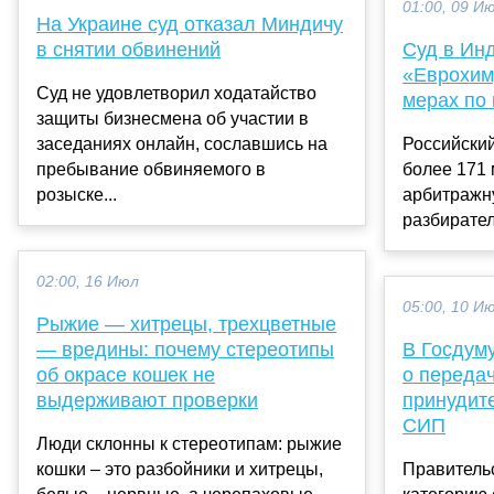
01:00, 09 И
На Украине суд отказал Миндичу
в снятии обвинений
Суд в Ин
«Еврохим
Суд не удовлетворил ходатайство
мерах по 
защиты бизнесмена об участии в
заседаниях онлайн, сославшись на
Российский
пребывание обвиняемого в
более 171 
розыске...
арбитражну
разбиратель
02:00, 16 Июл
05:00, 10 И
Рыжие — хитрецы, трехцветные
— вредины: почему стереотипы
В Госдум
об окрасе кошек не
о передач
выдерживают проверки
принудит
СИП
Люди склонны к стереотипам: рыжие
кошки – это разбойники и хитрецы,
Правитель