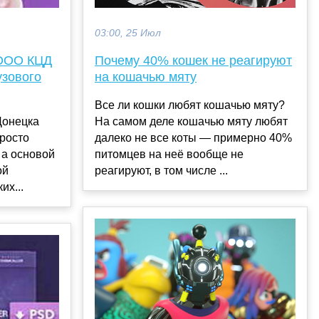
03:00, 25 Июл
Почему 40% кошек не реагируют
 ООО КЦД
на кошачью мяту
узового
Все ли кошки любят кошачью мяту?
На самом деле кошачью мяту любят
Донецка
далеко не все коты — примерно 40%
просто
питомцев на неё вообще не
 а основой
реагируют, в том числе ...
ой
их...