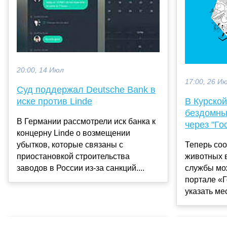
20:00, 14 Июл
17:00, 26 И
Суд поддержал Deutsche Bank в
иске против Linde
В Курской
бездомны
В Германии рассмотрели иск банка к
через "Го
концерну Linde о возмещении
убытков, которые связаны с
Теперь со
приостановкой строительства
животных 
заводов в России из-за санкций....
службы мо
портале «Г
указать мес