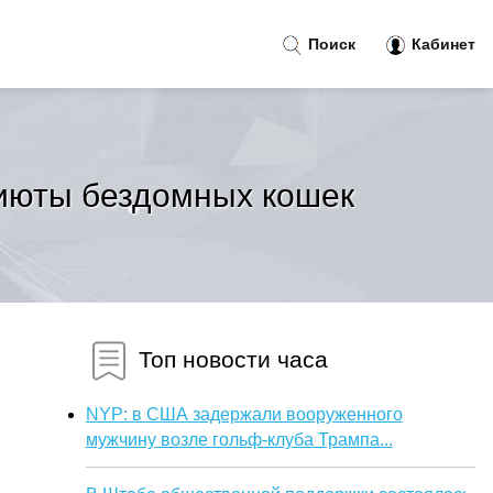
Поиск
Кабинет
риюты бездомных кошек
Топ новости часа
NYP: в США задержали вооруженного
мужчину возле гольф-клуба Трампа...