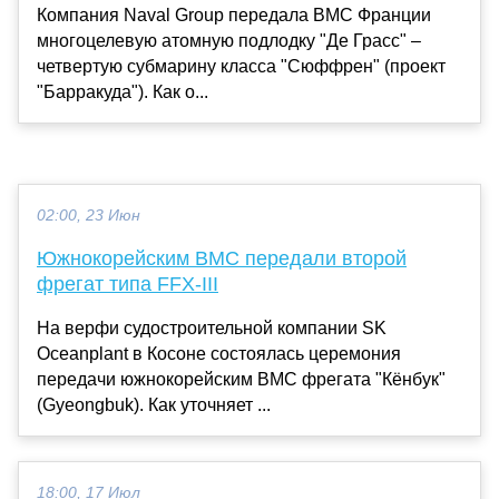
Компания Naval Group передала ВМС Франции
многоцелевую атомную подлодку "Де Грасс" –
четвертую субмарину класса "Сюффрен" (проект
"Барракуда"). Как о...
02:00, 23 Июн
Южнокорейским ВМС передали второй
фрегат типа FFX-III
На верфи судостроительной компании SK
Oceanplant в Косоне состоялась церемония
передачи южнокорейским ВМС фрегата "Кёнбук"
(Gyeongbuk). Как уточняет ...
18:00, 17 Июл