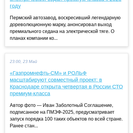
году
Пермский автозавод, воскресивший легендарную
дореволюционную марку, анонсировал выход
премиального седана на электрической тяге. О
планах компании ко...
23:00, 23 Май
«Газпромнефть-СМ» и РОЛЬФ
масштабируют совместный проект: в
Краснодаре открыта четвертая в России СТО
премиум-класса
Автор фото — Иван Заболотный Соглашение,
подписанное на ПМЭФ-2025, предусматривает
запуск порядка 100 таких объектов по всей стране.
Ранее стан...