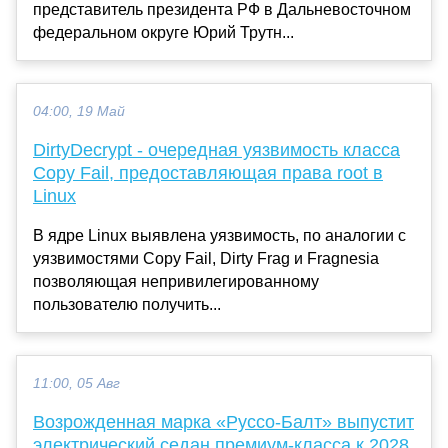
представитель президента РФ в Дальневосточном
федеральном округе Юрий Трутн...
04:00, 19 Май
DirtyDecrypt - очередная уязвимость класса
Copy Fail, предоставляющая права root в
Linux
В ядре Linux выявлена уязвимость, по аналогии с
уязвимостями Copy Fail, Dirty Frag и Fragnesia
позволяющая непривилегированному
пользователю получить...
11:00, 05 Авг
Возрожденная марка «Руссо-Балт» выпустит
электрический седан премиум-класса к 2028