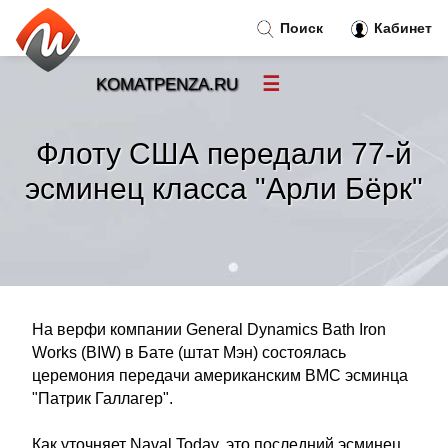
Поиск
Кабинет
☰
KOMATPENZA.RU
Новости
»
Флоту США передали 77-й
Тренды новостей
»
эсминец класса "Арли Бёрк"
Рубрики
»
Правила
»
На верфи компании General Dynamics Bath Iron
Контакт
»
Works (BIW) в Бате (штат Мэн) состоялась
церемония передачи американским ВМС эсминца
"Патрик Галлагер".
Как уточняет Naval Today, это последний эсминец