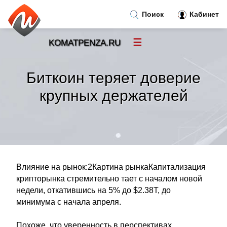
Поиск
Кабинет
☰
KOMATPENZA.RU
Новости
»
Биткоин теряет доверие
Тренды новостей
»
крупных держателей
Рубрики
»
Правила
»
Влияние на рынок:2Картина рынкаКапитализация
Контакт
»
крипторынка стремительно тает с началом новой
недели, откатившись на 5% до $2.38T, до
минимума с начала апреля.
Похоже, что уверенность в перспективах