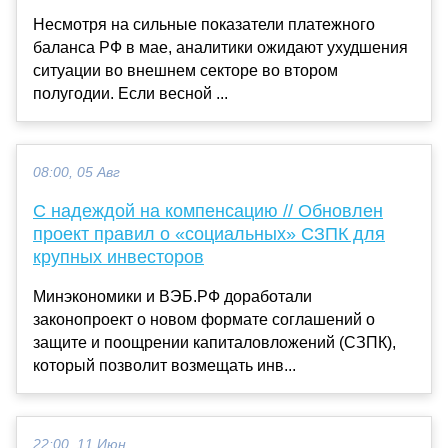
Несмотря на сильные показатели платежного
баланса РФ в мае, аналитики ожидают ухудшения
ситуации во внешнем секторе во втором
полугодии. Если весной ...
08:00, 05 Авг
С надеждой на компенсацию // Обновлен
проект правил о «социальных» СЗПК для
крупных инвесторов
Минэкономики и ВЭБ.РФ доработали
законопроект о новом формате соглашений о
защите и поощрении капиталовложений (СЗПК),
который позволит возмещать инв...
22:00, 11 Июн