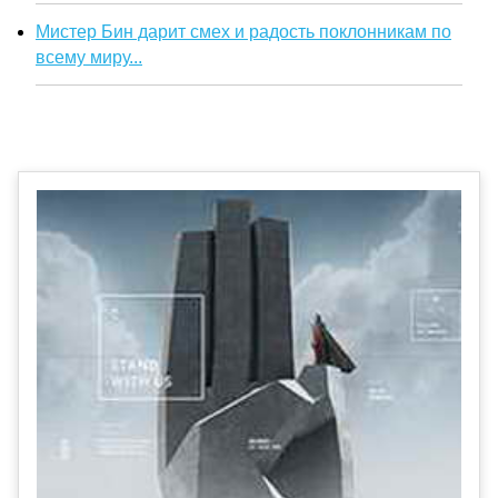
Мистер Бин дарит смех и радость поклонникам по
всему миру...