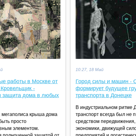
ай
10:27, 18 Май
ые работы в Москве от
Город силы и машин -
 Кровельщик -
формирует будущее гр
 защита дома в любых
транспорта в Донецке
В индустриальном ритме 
х мегаполиса крыша дома
транспорт всегда был не 
быть просто
средством передвижения,
ивным элементом.
экономики, движущей сил
я полноценной защитой от
предприятий и логистическ