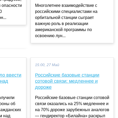
й опасности
Многолетнее взаимодействие с
0
российскими специалистами на
н...
орбитальной станции сыграет
важную роль в реализации
американской программы по
освоению лун...
15:00, 27 Май
ло ввести
Российские базовые станции
 над
сотовой связи: медленнее и
дороже
олучили
Российские базовые станции сотовой
роны об
связи оказались на 25% медленнее и
ражданских
на 70% дороже зарубежных аналогов
м над
— гендиректор «Билайна» раскрыл