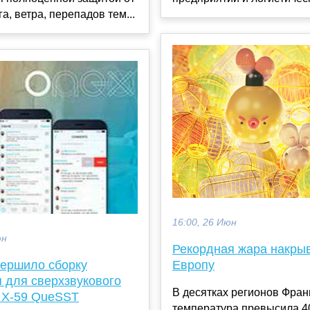
а, ветра, перепадов тем...
16:00, 26 Июн
юн
Рекордная жара накры
ершило сборку
Европу
 для сверхзвукового
В десятках регионов Фра
 X-59 QueSST
температура превысила 40