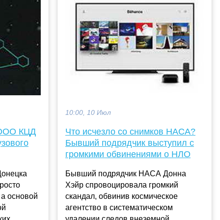
10:00, 10 Июл
 ООО КЦД
Что исчезло со снимков НАСА?
узового
Бывший подрядчик выступил с
громкими обвинениями о НЛО
Донецка
Бывший подрядчик НАСА Донна
просто
Хэйр спровоцировала громкий
 а основой
скандал, обвинив космическое
ой
агентство в систематическом
их...
удалении следов внеземной