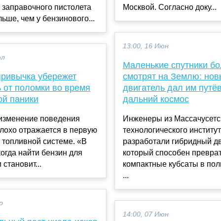
 заправочного пистолета
Москвой. Согласно доку...
ьше, чем у бензинового...
13:00, 16 Июн
юл
Маленькие спутники б
привычка убережет
смотрят на Землю: но
 от поломки во время
двигатель дал им путёв
ой паники
дальний космос
изменение поведения
Инженеры из Массачусетс
лохо отражается в первую
технологического институ
 топливной системе. «В
разработали гибридный дв
когда найти бензин для
который способен превра
 становит...
компактные кубсаты в по
...
р
14:00, 07 Июн