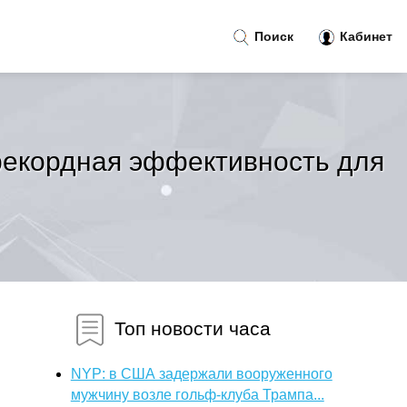
Поиск
Кабинет
рекордная эффективность для
Топ новости часа
NYP: в США задержали вооруженного
мужчину возле гольф-клуба Трампа...