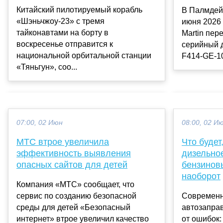
Китайский пилотируемый корабль
В Палмдей
«Шэньчжоу-23» с тремя
июня 2026 
тайконавтами на борту в
Martin пе
воскресенье отправится к
серийный д
национальной орбитальной станции
F414-GE-10
«Тяньгун», соо...
07:00, 02 Июн
08:00, 02 И
МТС втрое увеличила
Что будет
эффективность выявления
дизельно
опасных сайтов для детей
бензинов
наоборот
Компания «МТС» сообщает, что
сервис по созданию безопасной
Современн
среды для детей «Безопасный
автозапра
интернет» втрое увеличил качество
от ошибок: