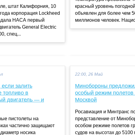
ле, штат Калифорния, 10
красный уровень погодно
года корпорация Lockheed
объявлен для более чем 5
редала НАСА первый
миллионов человек. Нацио
вигатель General Electric
0, спец...
юл
22:00, 26 Май
, если залить
Минобороны предложи
е топливо в
особый режим полетов
ый двигатель — и
Москвой
Росавиация и Минтранс п
ые пистолеты на
представление от Минобо
вках частично защищают
особом режиме полетов г
 диаметр носика
судов на высотах до 5100 