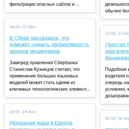
фильтрации опасных сайтов и ...
дизельного
обычно бол
04:00, 02 Июн
13:00, 13 И
В Сбере рассказали, что
поможет снизить эффективность
Простая 
звонков мошенников
двигатель
бензинов
Зампред правления Сбербанка
Станислав Кузнецов считает, что
Подобное 
применение больших языковых
водителя п
моделей может стать одним из
очередь на
ключевых технологических элемент...
условиях, 
дозаправки
09:00, 19 Июл
05:00, 20 Ап
Рекордная жара в Европе