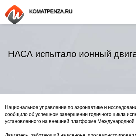
KOMATPENZA.RU
НАСА испытало ионный двига
Национальное управление по аэронавтике и исследовани
сообщило об успешном завершении годичного цикла исп
установленного на внешней платформе Международной 
Двигатель, работающий на ксеноне, продемонстрировал 