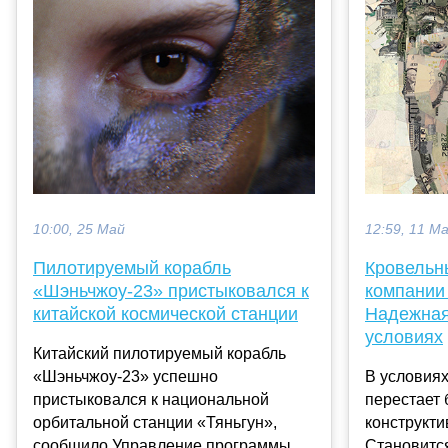
10:00, 25 Май
12:59, 11 М
Пилотируемый корабль
Кровельн
«Шэньчжоу-23» пристыковался к
компании
китайской космической станции
Надежная
условиях
Китайский пилотируемый корабль
«Шэньчжоу-23» успешно
В условия
пристыковался к национальной
перестает 
орбитальной станции «Тяньгун»,
конструкт
сообщило Управление программы
Становитс