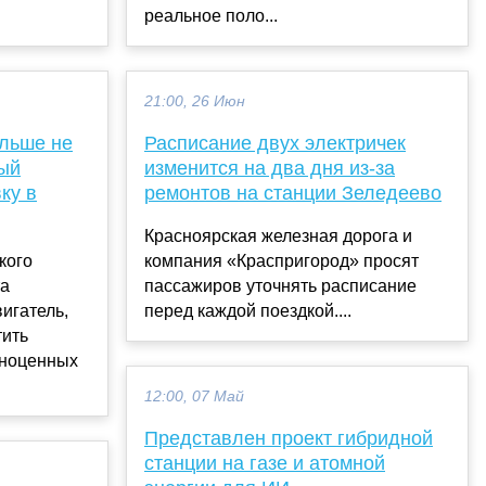
реальное поло...
21:00, 26 Июн
ольше не
Расписание двух электричек
вый
изменится на два дня из-за
ку в
ремонтов на станции Зеледеево
Красноярская железная дорога и
кого
компания «Краспригород» просят
та
пассажиров уточнять расписание
игатель,
перед каждой поездкой....
тить
лноценных
12:00, 07 Май
Представлен проект гибридной
станции на газе и атомной