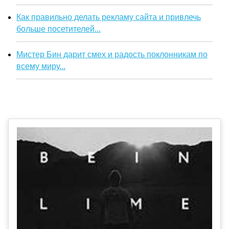
Как правильно делать рекламу сайта и привлечь
больше посетителей...
Мистер Бин дарит смех и радость поклонникам по
всему миру...