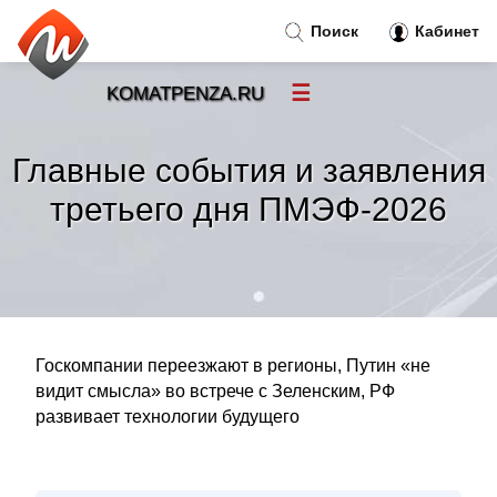
Поиск
Кабинет
☰
KOMATPENZA.RU
Новости
»
Главные события и заявления
Тренды новостей
»
третьего дня ПМЭФ-2026
Рубрики
»
Правила
»
Госкомпании переезжают в регионы, Путин «не
Контакт
»
видит смысла» во встрече с Зеленским, РФ
развивает технологии будущего