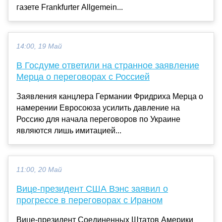
газете Frankfurter Allgemein...
14:00, 19 Май
В Госдуме ответили на странное заявление
Мерца о переговорах с Россией
Заявления канцлера Германии Фридриха Мерца о
намерении Евросоюза усилить давление на
Россию для начала переговоров по Украине
являются лишь имитацией...
11:00, 20 Май
Вице-президент США Вэнс заявил о
прогрессе в переговорах с Ираном
Вице-президент Соединенных Штатов Америки