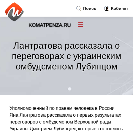
Поиск
Кабинет
☰
KOMATPENZA.RU
Новости
»
Лантратова рассказала о
Тренды новостей
»
переговорах с украинским
омбудсменом Лубинцом
Рубрики
»
Правила
»
Контакт
»
Уполномоченный по правам человека в России
Яна Лантратова рассказала о первых результатах
переговоров с омбудсменом Верховной рады
Украины Дмитрием Лубинцом, которые состоялись