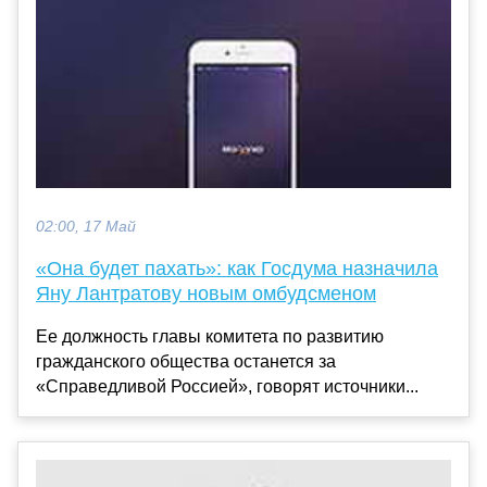
02:00, 17 Май
«Она будет пахать»: как Госдума назначила
Яну Лантратову новым омбудсменом
Ее должность главы комитета по развитию
гражданского общества останется за
«Справедливой Россией», говорят источники...