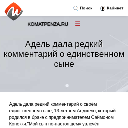
Поиск
Кабинет
☰
KOMATPENZA.RU
Новости
»
Адель дала редкий
Тренды новостей
»
комментарий о единственном
сыне
Рубрики
»
Правила
»
Контакт
»
Адель дала редкий комментарий о своём
единственном сыне, 13-летнем Анджело, который
родился в браке с предпринимателем Саймоном
Конекки."Мой сын по-настоящему увлечён