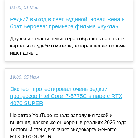
03:00, 01 Май
Редкий выход в свет Будиной, новая жена и
брат Бероева: премьера фильма «Кукла»
Друзья и коллеги режиссера собрались на показе
картины о судьбе о матери, которая после тюрьмы
ищет дочь....
19:00, 05 Июн
Эксперт протестировал очень редкий
процессор Intel Core i7-5775C в паре с RTX
4070 SUPER
Но автор YouTube-канала заполучил такой и
выяснил, насколько он хорош в реалиях 2026 года.
Тестовый стенд включает видеокарту GeForce
RTX 4070 SUPER....