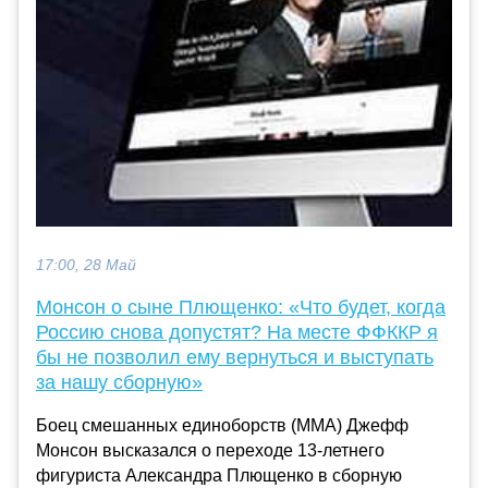
17:00, 28 Май
Монсон о сыне Плющенко: «Что будет, когда
Россию снова допустят? На месте ФФККР я
бы не позволил ему вернуться и выступать
за нашу сборную»
Боец смешанных единоборств (ММА) Джефф
Монсон высказался о переходе 13-летнего
фигуриста Александра Плющенко в сборную