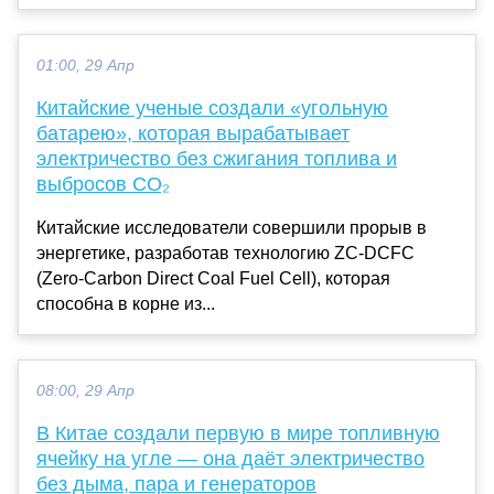
01:00, 29 Апр
Китайские ученые создали «угольную
батарею», которая вырабатывает
электричество без сжигания топлива и
выбросов CO₂
Китайские исследователи совершили прорыв в
энергетике, разработав технологию ZC-DCFC
(Zero-Carbon Direct Coal Fuel Cell), которая
способна в корне из...
08:00, 29 Апр
В Китае создали первую в мире топливную
ячейку на угле — она даёт электричество
без дыма, пара и генераторов