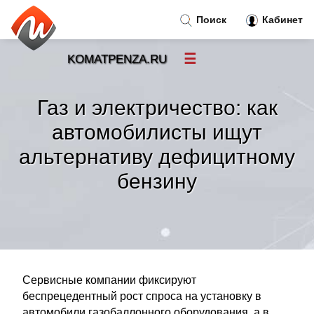
Поиск
Кабинет
☰
KOMATPENZA.RU
Новости
»
Газ и электричество: как
Тренды новостей
»
автомобилисты ищут
альтернативу дефицитному
Рубрики
»
бензину
Правила
»
Контакт
»
Сервисные компании фиксируют
беспрецедентный рост спроса на установку в
автомобили газобаллонного оборудования, а в