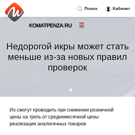
Поиск
Кабинет
☰
KOMATPENZA.RU
Новости
»
Недорогой икры может стать
Тренды новостей
»
меньше из-за новых правил
проверок
Рубрики
»
Правила
»
Контакт
»
Их смогут проводить при снижении розничной
цены на треть от среднемесячной цены
реализации аналогичных товаров