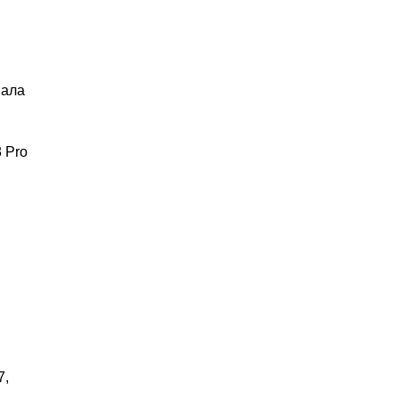
вала
 Pro
7,