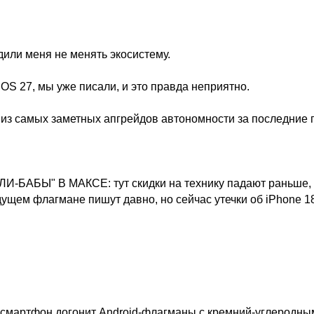
дили меня не менять экосистему.
iOS 27, мы уже писали, и это правда неприятно.
 из самых заметных апгрейдов автономности за последние 
-БАБЫ" В МАКСЕ: тут скидки на технику падают раньше,
удущем флагмане пишут давно, но сейчас утечки об iPhone 1
о смартфон догонит Android-флагманы с кремний-углеродны