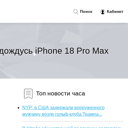
Поиск
Кабинет
 дождусь iPhone 18 Pro Max
Топ новости часа
NYP: в США задержали вооруженного
мужчину возле гольф-клуба Трампа...