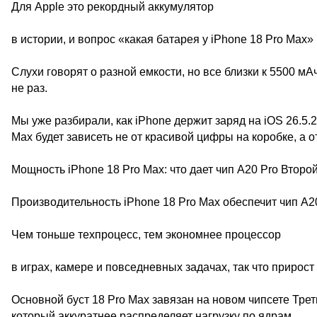
Для Apple это рекордный аккумулятор
в истории, и вопрос «какая батарея у iPhone 18 Pro Max
Слухи говорят о разной емкости, но все близки к 5500 мА
не раз.
Мы уже разбирали, как iPhone держит заряд на iOS 26.5.2
Max будет зависеть не от красивой цифры на коробке, а о
Мощность iPhone 18 Pro Max: что дает чип A20 Pro Второй 
Производительность iPhone 18 Pro Max обеспечит чип A20
Чем тоньше техпроцесс, тем экономнее процессор
в играх, камере и повседневных задачах, так что прирост 
Основной буст 18 Pro Max завязан на новом чипсете Тре
который аккуратнее распределяет нагрузку по ядрам.