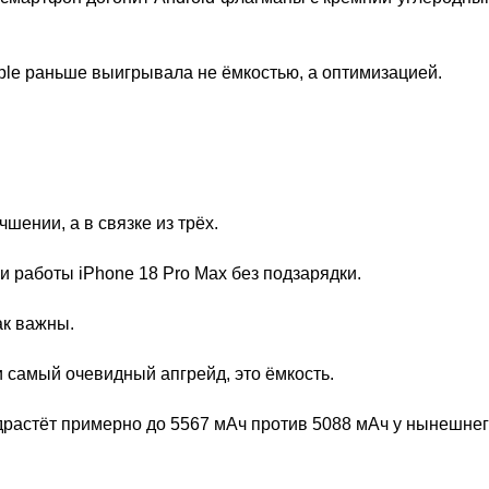
pple раньше выигрывала не ёмкостью, а оптимизацией.
шении, а в связке из трёх.
и работы iPhone 18 Pro Max без подзарядки.
ак важны.
и самый очевидный апгрейд, это ёмкость.
одрастёт примерно до 5567 мАч против 5088 мАч у нынешнег