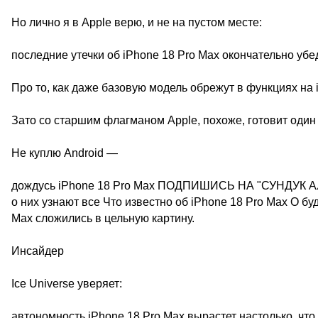
Но лично я в Apple верю, и не на пустом месте:
последние утечки об iPhone 18 Pro Max окончательно убе
Про то, как даже базовую модель обрежут в функциях на 
Зато со старшим флагманом Apple, похоже, готовит один
Не куплю Android —
дождусь iPhone 18 Pro Max ПОДПИШИСЬ НА "СУНДУК АЛИ
о них узнают все Что известно об iPhone 18 Pro Max О б
Max сложились в цельную картину.
Инсайдер
Ice Universe уверяет:
автономность iPhone 18 Pro Max вырастет настолько, чт