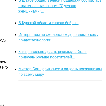
В Штабе общественной поддержки состоялась
стратегическая сессия "Сделано
женщинами"...
В Курской области спасли бобра...
Интернетом по смоленским деревням: к кому
придут технологии...
годы.
Как правильно делать рекламу сайта и
привлечь больше посетителей...
 чем
8 Pro
Мистер Бин дарит смех и радость поклонникам
по всему миру...
ми