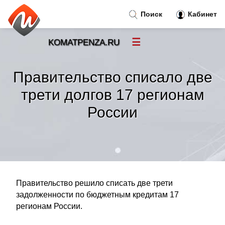
Поиск
Кабинет
☰
KOMATPENZA.RU
Новости
»
Правительство списало две
Тренды новостей
»
трети долгов 17 регионам
России
Рубрики
»
Правила
»
Контакт
»
Правительство решило списать две трети
задолженности по бюджетным кредитам 17
регионам России.