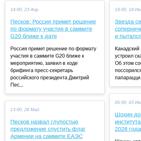
14:00, 23 Апр
19:00, 14 И
Песков: Россия примет решение
Звезда с
по формату участия в саммите
сопернич
G20 ближе к дате
и пыталс
Россия примет решение по формату
Канадский 
участия в саммите G20 ближе к
устроил ск
мероприятию, заявил в ходе
Об этом с
брифинга пресс-секретарь
поссорилс
российского президента Дмитрий
папарацци.
Пес...
05:00, 03 И
13:00, 28 Май
Шохин до
Песков назвал глупостью
институт
предложение спустить флаг
2028 года
Армении на саммите ЕАЭС