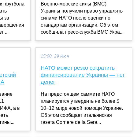
я футбола
Военно-морские силы (ВМС)
ать
Украины получили право управлять
ы за
силами НАТО после оценки по
завершения
стандартам организации. Об этом
 ...
сообщила пресс-служба ВМС Укра...
15:00, 29 Июн
НАТО может резко сократить
етский
финансирование Украины — нет
ФА
денег
вание
На предстоящем саммите НАТО
11
планируется утвердить не более $
ИФА, а в
10−12 млрд новой помощи Украине.
рать
Об этом сообщает итальянская
ины...
газета Corriere della Sera...