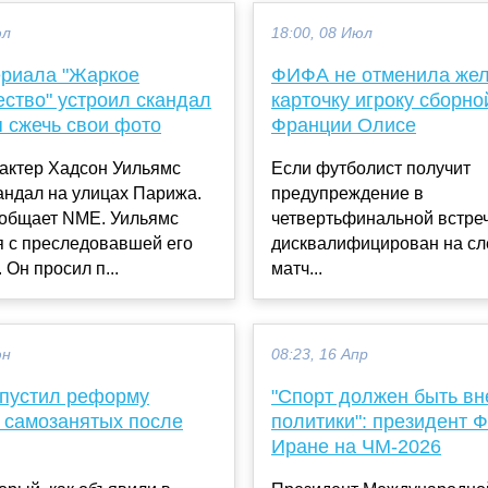
юл
18:00, 08 Июл
ериала "Жаркое
ФИФА не отменила же
ество" устроил скандал
карточку игроку сборно
я сжечь свои фото
Франции Олисе
актер Хадсон Уильямс
Если футболист получит
андал на улицах Парижа.
предупреждение в
ообщает NME. Уильямс
четвертьфинальной встреч
я с преследовавшей его
дисквалифицирован на с
 Он просил п...
матч...
юн
08:23, 16 Апр
пустил реформу
"Спорт должен быть вн
а самозанятых после
политики": президент 
Иране на ЧМ-2026