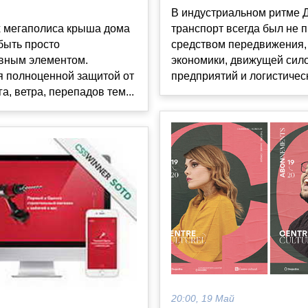
В индустриальном ритме 
х мегаполиса крыша дома
транспорт всегда был не 
быть просто
средством передвижения,
ивным элементом.
экономики, движущей сил
я полноценной защитой от
предприятий и логистическ
а, ветра, перепадов тем...
20:00, 19 Май