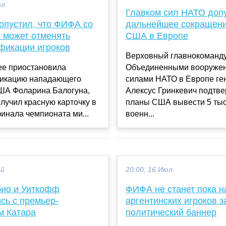
юл
Главком сил НАТО доп
опустил, что ФИФА со
дальнейшее сокращени
 может отменять
США в Европе
фикации игроков
Верховный главнокоман
е приостановила
Объединенными вооруже
икацию нападающего
силами НАТО в Европе ге
ША Фоларина Балогуна,
Алексус Гринкевич подтв
лучил красную карточку в
планы США вывести 5 тыс
финала чемпионата ми...
военн...
ай
20:00, 16 Июл
био и Уиткофф
ФИФА не станет пока н
сь с премьер-
аргентинских игроков з
м Катара
политический баннер