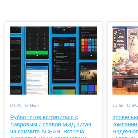
12:59, 11 М
03:00, 22 Июл
Кровельн
Рубио готов встретиться с
компании
Лавровым и главой МИД Китая
Надежная
на саммите АСЕАН. Встреча