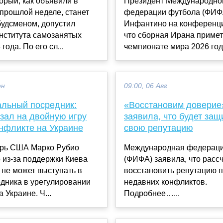
орый, как объявили в
Президент Международно
прошлой неделе, станет
федерации футбола (ФИФ
будсменом, допустил
Инфантино на конференци
нститута самозанятых
что сборная Ирана примет
года. По его сл...
чемпионате мира 2026 года
юн
09:00, 06 Авг
альный посредник:
«Восстановим довери
зал на двойную игру
заявила, что будет за
нфликте на Украине
свою репутацию
арь США Марко Рубио
Международная федераци
о из-за поддержки Киева
(ФИФА) заявила, что расс
не может выступать в
восстановить репутацию 
дника в урегулировании
недавних конфликтов.
 Украине. Ч...
Подробнее…...