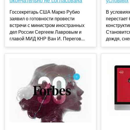
условиях
окончательно не согласована
В условия
Госсекретарь США Марко Рубио
перестает 
заявил о готовности провести
конструкт
встречи с министром иностранных
Становитс
дел России Сергеем Лавровым и
дождя, снег
главой МИД КНР Ван И. Перегов...