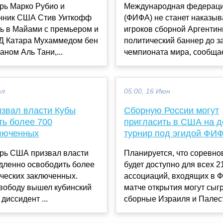
рь Марко Рубио и
Международная федераци
нник США Стив Уиткофф
(ФИФА) не станет наказыв
ь в Майами с премьером и
игроков сборной Аргентин
Д Катара Мухаммедом бен
политический баннер до 
ном Аль Тани,...
чемпионата мира, сообщает
юл
05:00, 16 Июн
извал власти Кубы
Сборную России могут
ть более 700
пригласить в США на д
люченных
турнир под эгидой ФИ
арь США призвал власти
Планируется, что соревно
дленно освободить более
будет доступно для всех 2
ческих заключенных.
ассоциаций, входящих в Ф
свободу вышел кубинский
матче открытия могут сыг
диссидент ...
сборные Израиля и Палест