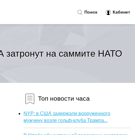
Поиск
Кабинет
А затронут на саммите НАТО
Топ новости часа
NYP: в США задержали вооруженного
мужчину возле гольф-клуба Трампа...