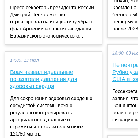
Шохин, кот
Пресс-секретарь президента России
Кремле на 
Дмитрий Песков жестко
бизнес-ом
отреагировал на инициативу убрать
реформу и
флаг Армении во время заседания
после 2028 
Евразийского экономического...
18:00, 03 И
14:00, 13 Июл
Не нейтр
Врач назвал идеальные
Рубио ука
показатели давления для
США в ко
здоровья сердца
Госсекрет
Для сохранения здоровья сердечно-
заявил, чт
сосудистой системы важно
Вашингтон 
регулярно контролировать
роли посре
артериальное давление и
ситуации на
стремиться к показателям ниже
120/80 мм рт...