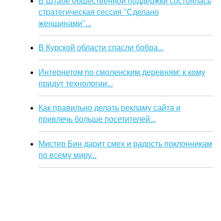
В Штабе общественной поддержки состоялась
стратегическая сессия "Сделано
женщинами"...
В Курской области спасли бобра...
Интернетом по смоленским деревням: к кому
придут технологии...
Как правильно делать рекламу сайта и
привлечь больше посетителей...
Мистер Бин дарит смех и радость поклонникам
по всему миру...