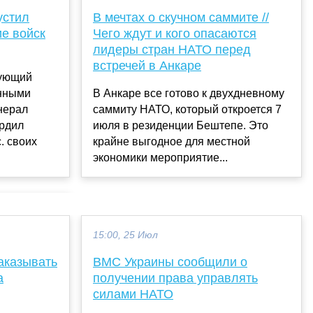
устил
В мечтах о скучном саммите //
е войск
Чего ждут и кого опасаются
лидеры стран НАТО перед
встречей в Анкаре
дующий
нными
В Анкаре все готово к двухдневному
нерал
саммиту НАТО, который откроется 7
ердил
июля в резиденции Бештепе. Это
. своих
крайне выгодное для местной
экономики мероприятие...
15:00, 25 Июл
аказывать
ВМС Украины сообщили о
а
получении права управлять
силами НАТО