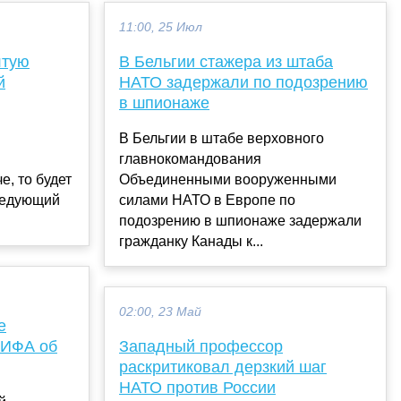
11:00, 25 Июл
лтую
В Бельгии стажера из штаба
й
НАТО задержали по подозрению
в шпионаже
В Бельгии в штабе верховного
главнокомандования
е, то будет
Объединенными вооруженными
ледующий
силами НАТО в Европе по
подозрению в шпионаже задержали
гражданку Канады к...
02:00, 23 Май
е
ФИФА об
Западный профессор
раскритиковал дерзкий шаг
НАТО против России