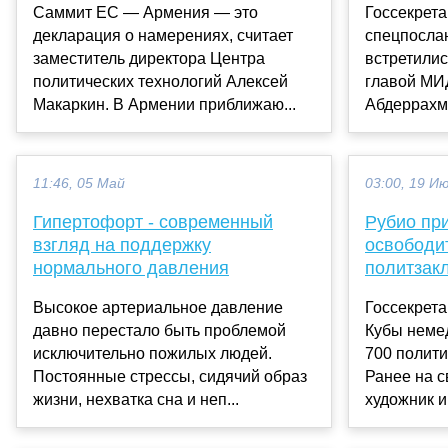
Саммит ЕС — Армения — это
Госсекрета
декларация о намерениях, считает
спецпосла
заместитель директора Центра
встретилис
политических технологий Алексей
главой МИ
Макаркин. В Армении приближаю...
Абдеррахма
11:46, 05 Май
03:00, 19 И
Гипертофорт - современный
Рубио пр
взгляд на поддержку
освободи
нормального давления
политзак
Высокое артериальное давление
Госсекрет
давно перестало быть проблемой
Кубы неме
исключительно пожилых людей.
700 полити
Постоянные стрессы, сидячий образ
Ранее на 
жизни, нехватка сна и неп...
художник и 