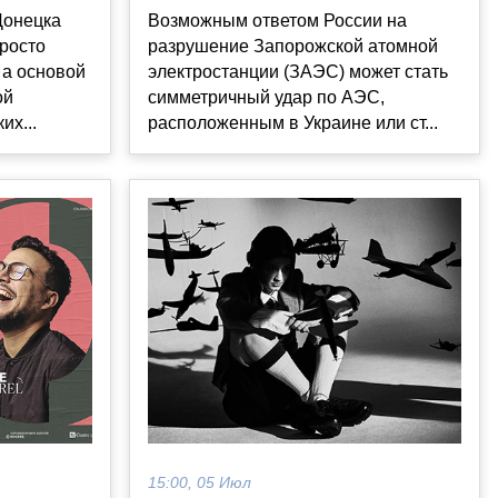
Донецка
Возможным ответом России на
просто
разрушение Запорожской атомной
 а основой
электростанции (ЗАЭС) может стать
ой
симметричный удар по АЭС,
их...
расположенным в Украине или ст...
15:00, 05 Июл