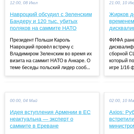
21:00, 10 И
12:00, 08 Июл
Жирков д
Навроцкий обсудил с Зеленским
временем
Бандеру и 120 тыс. убитых
дисквали
поляков на саммите НАТО
ФИФА ране
Президент Польши Кароль
дисквалиф
Навроцкий провёл встречу с
сборной С
Владимиром Зеленским во время их
который по
визита на саммит НАТО в Анкаре. О
игре 1/16 
теме беседы польский лидер сооб...
00:00, 04 Май
02:00, 10 М
Идея вступления Армении в ЕС
Axios: Ру
неактуальна — эксперт о
встретили
саммите в Ереване
министро