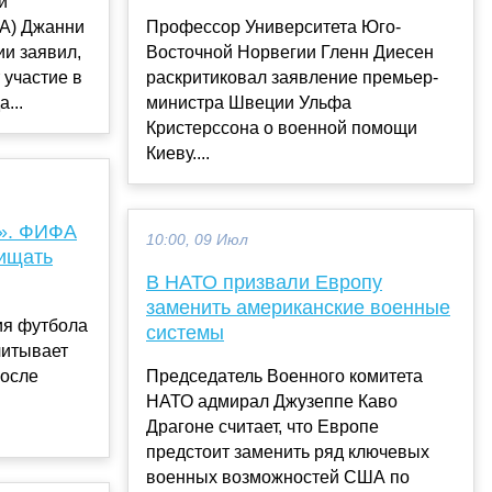
й
А) Джанни
Профессор Университета Юго-
и заявил,
Восточной Норвегии Гленн Диесен
 участие в
раскритиковал заявление премьер-
...
министра Швеции Ульфа
Кристерссона о военной помощи
Киеву....
е». ФИФА
10:00, 09 Июл
щищать
В НАТО призвали Европу
заменить американские военные
я футбола
системы
читывает
после
Председатель Военного комитета
НАТО адмирал Джузеппе Каво
Драгоне считает, что Европе
предстоит заменить ряд ключевых
военных возможностей США по