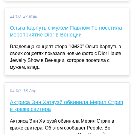
21:00, 27 Май
Ольга Карпуть с мужем Павлом Тё посетила
мероприятие Dior в Венеции
Владелица концепт-стора "КМ20" Ольга Карпуть в
своих соцсетях показала новые фото с Dior Haute
Jewelry Show в Венеции, которое посетила с
мужем, влад...
04:00, 18 Апр
Актриса Энн Хэтэуэй обвинила Мерил Стрип
в краже свитера
Актриса Энн Хэтэуэй обвинила Мерил Стрип в
краже свитера. Об этом сообщает People. Во