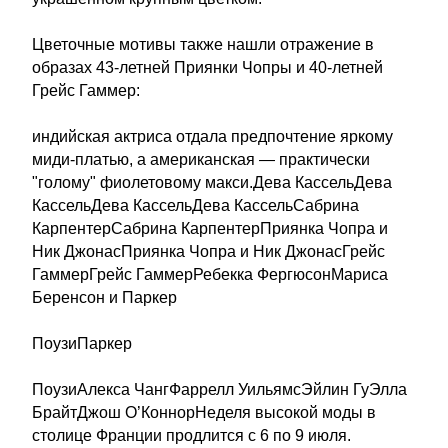
Цветочные мотивы также нашли отражение в
образах 43-летней Приянки Чопры и 40-летней
Грейс Гаммер:
индийская актриса отдала предпочтение яркому
миди-платью, а американская — практически
"голому" фиолетовому макси.Дева КассельДева
КассельДева КассельДева КассельСабрина
КарпентерСабрина КарпентерПриянка Чопра и
Ник ДжонасПриянка Чопра и Ник ДжонасГрейс
ГаммерГрейс ГаммерРебекка ФергюсонМариса
Беренсон и Паркер
ПоузиПаркер
ПоузиАлекса ЧангФаррелл УильямсЭйлин ГуЭлла
БрайтДжош О’КоннорНеделя высокой моды в
столице Франции продлится с 6 по 9 июля.