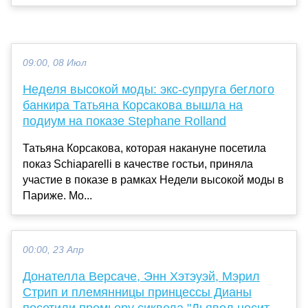
09:00, 08 Июл
Неделя высокой моды: экс-супруга беглого
банкира Татьяна Корсакова вышла на
подиум на показе Stephane Rolland
Татьяна Корсакова, которая накануне посетила
показ Schiaparelli в качестве гостьи, приняла
участие в показе в рамках Недели высокой моды в
Париже. Мо...
00:00, 23 Апр
Донателла Версаче, Энн Хэтэуэй, Мэрил
Стрип и племянницы принцессы Дианы
посетили премьеру сиквела "Дьявол носит