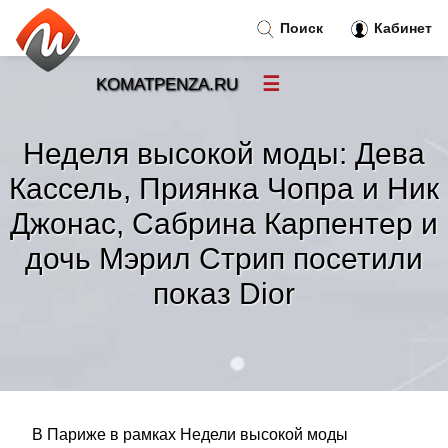
Поиск
Кабинет
☰
KOMATPENZA.RU
Новости
»
Неделя высокой моды: Дева
Тренды новостей
»
Кассель, Приянка Чопра и Ник
Джонас, Сабрина Карпентер и
Рубрики
»
дочь Мэрил Стрип посетили
Правила
»
показ Dior
Контакт
»
В Париже в рамках Недели высокой моды