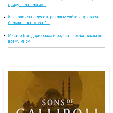
придут технологии...
Как правильно делать рекламу сайта и привлечь
больше посетителей...
Мистер Бин дарит смех и радость поклонникам по
всему миру...