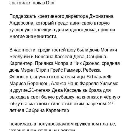
состоялся показ Dior.
Поддержать креативного директора Джонатана
Андерсона, который представил свою вторую
кутюрную коллекцию для модного дома, пришли
многие знаменитости.
В частности, среди гостей шоу были дочь Моники
Беллуччи и Венсана Касселя Дева, Сабрина
Карпентер, Приянка Чопра и Ник Джонас, средняя
дочь Мэрил Стрип Грейс Гаммер, Ребекка
Фергюсон, внучка основательницы Schiaparelli
Мариса Беренсон, Алекса Чанг, Фаррелл Уильямс
и другие.21-летняя Дева Кассель выбрала для
выхода в свет белую рубашку на кнопках и чёрную
юбку в азиатском стиле с высоким разрезом. 27-
летняя Сабрина Карпентер
появилась в полупрозрачном кружевном платье,
украшенном крупным цветком.