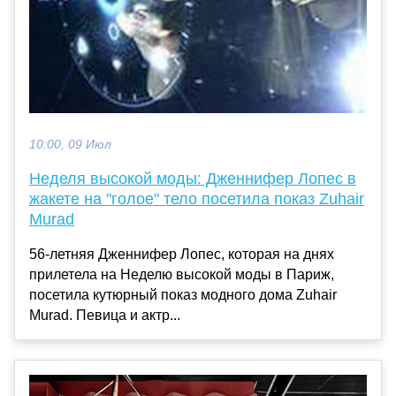
10:00, 09 Июл
Неделя высокой моды: Дженнифер Лопес в
жакете на "голое" тело посетила показ Zuhair
Murad
56-летняя Дженнифер Лопес, которая на днях
прилетела на Неделю высокой моды в Париж,
посетила кутюрный показ модного дома Zuhair
Murad. Певица и актр...