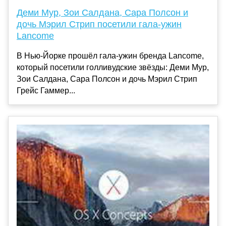
Деми Мур, Зои Салдана, Сара Полсон и
дочь Мэрил Стрип посетили гала-ужин
Lancome
В Нью-Йорке прошёл гала-ужин бренда Lancome,
который посетили голливудские звёзды: Деми Мур,
Зои Салдана, Сара Полсон и дочь Мэрил Стрип
Грейс Гаммер...