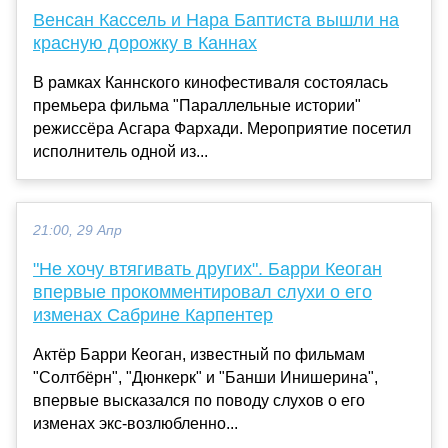
Венсан Кассель и Нара Баптиста вышли на
красную дорожку в Каннах
В рамках Каннского кинофестиваля состоялась
премьера фильма "Параллельные истории"
режиссёра Асгара Фархади. Мероприятие посетил
исполнитель одной из...
21:00, 29 Апр
"Не хочу втягивать других". Барри Кеоган
впервые прокомментировал слухи о его
изменах Сабрине Карпентер
Актёр Барри Кеоган, известный по фильмам
"Солтбёрн", "Дюнкерк" и "Банши Инишерина",
впервые высказался по поводу слухов о его
изменах экс-возлюбленно...