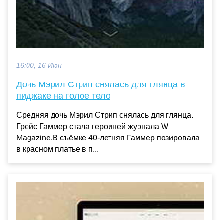
16:00, 16 Июн
Дочь Мэрил Стрип снялась для глянца в
пиджаке на голое тело
Средняя дочь Мэрил Стрип снялась для глянца.
Грейс Гаммер стала героиней журнала W
Magazine.В съёмке 40-летняя Гаммер позировала
в красном платье в п...