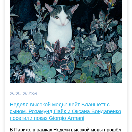
06:00, 08 Июл
Неделя высокой моды: Кейт Бланшетт с
сыном, Розамунд Пайк и Оксана Бондаренко
посетили показ Giorgio Armani
В Париже в рамках Недели высокой моды прошёл