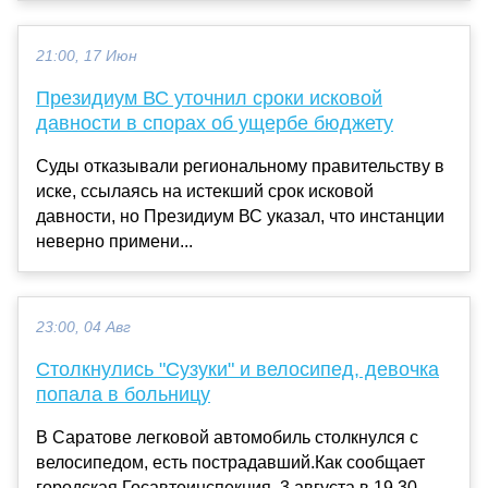
21:00, 17 Июн
Президиум ВС уточнил сроки исковой
давности в спорах об ущербе бюджету
Суды отказывали региональному правительству в
иске, ссылаясь на истекший срок исковой
давности, но Президиум ВС указал, что инстанции
неверно примени...
23:00, 04 Авг
Столкнулись "Сузуки" и велосипед, девочка
попала в больницу
В Саратове легковой автомобиль столкнулся с
велосипедом, есть пострадавший.Как сообщает
городская Госавтоинспекция, 3 августа в 19.30