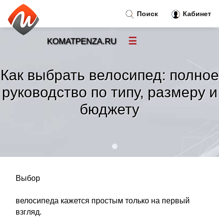
Поиск
Кабинет
☰
KOMATPENZA.RU
Новости
»
Как выбрать велосипед: полное
Тренды новостей
»
руководство по типу, размеру и
бюджету
Рубрики
»
Правила
»
Контакт
»
Выбор
велосипеда кажется простым только на первый
взгляд.