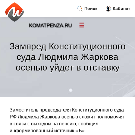
Поиск
Кабинет
☰
KOMATPENZA.RU
Новости
»
Зампред Конституционного
Тренды новостей
»
суда Людмила Жаркова
осенью уйдет в отставку
Рубрики
»
Правила
»
Контакт
»
Заместитель председателя Конституционного суда
РФ Людмила Жаркова осенью сложит полномочия
в связи с выходом на пенсию, сообщил
информированный источник «Ъ».