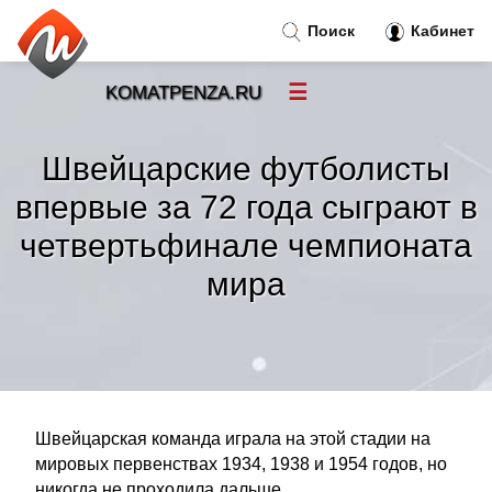
Поиск
Кабинет
☰
KOMATPENZA.RU
Новости
»
Швейцарские футболисты
Тренды новостей
»
впервые за 72 года сыграют в
четвертьфинале чемпионата
Рубрики
»
мира
Правила
»
Контакт
»
Швейцарская команда играла на этой стадии на
мировых первенствах 1934, 1938 и 1954 годов, но
никогда не проходила дальше