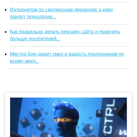
Интернетом по смоленским деревням: к кому
придут технологии...
Как правильно делать рекламу сайта и привлечь
больше посетителей...
Мистер Бин дарит смех и радость поклонникам по
всему миру...