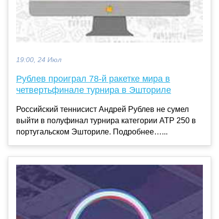
19:00, 24 Июл
Рублев проиграл 78‑й ракетке мира в
четвертьфинале турнира в Эшториле
Российский теннисист Андрей Рублев не сумел
выйти в полуфинал турнира категории ATP 250 в
португальском Эшториле. Подробнее…...